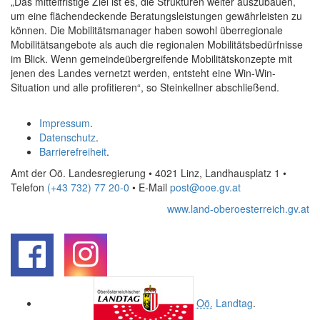
„Das mittelfristige Ziel ist es, die Strukturen weiter auszubauen,
um eine flächendeckende Beratungsleistungen gewährleisten zu
können. Die Mobilitätsmanager haben sowohl überregionale
Mobilitätsangebote als auch die regionalen Mobilitätsbedürfnisse
im Blick. Wenn gemeindeübergreifende Mobilitätskonzepte mit
jenen des Landes vernetzt werden, entsteht eine Win-Win-
Situation und alle profitieren“, so Steinkellner abschließend.
Impressum
.
Datenschutz
.
Barrierefreiheit
.
Amt der Oö. Landesregierung • 4021 Linz, Landhausplatz 1
•
Telefon
(+43 732) 77 20-0
• E-Mail
post@ooe.gv.at
www.land-oberoesterreich.gv.at
.
.
Oö.
Landtag
.