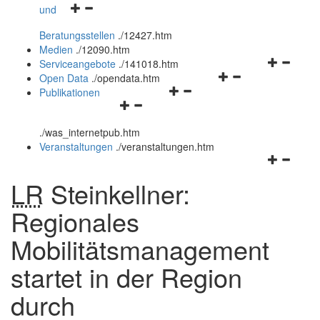
Navigationsmenü
und
und
öffnen
schließen
Beratungsstellen
.
/12427.htm
und
Medien
.
/12090.htm
schließen
Navigation
Serviceangebote
.
/141018.htm
Navigationsmenü
öffnen
Open Data
.
/opendata.htm
Navigationsmenü
öffnen
und
Publikationen
Navigationsmenü
öffnen
und
schließen
öffnen
und
schließen
.
/was_internetpub.htm
und
schließen
Veranstaltungen
.
/veranstaltungen.htm
schließen
Navigation
öffnen
LR
Steinkellner:
und
schließen
Regionales
Mobilitätsmanagement
startet in der Region
durch