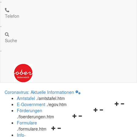
.
Telefon
.
Suche
.
Coronavirus: Aktuelle Informationen
Amtstafel
.
/amtstafel.htm
Navigation
E-Government
.
/egov.htm
Navigationsmenü
öffnen
Förderungen
Navigationsmenü
öffnen
und
.
/foerderungen.htm
öffnen
und
schließen
Formulare
Navigationsmenü
und
schließen
.
/formulare.htm
öffnen
schließen
Info-