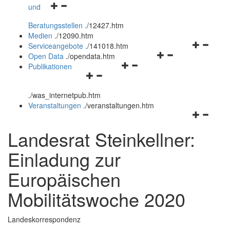
Navigationsmenü
und
und
öffnen
schließen
Beratungsstellen
.
/12427.htm
und
Medien
.
/12090.htm
schließen
Navigation
Serviceangebote
.
/141018.htm
Navigationsmenü
öffnen
Open Data
.
/opendata.htm
Navigationsmenü
öffnen
und
Publikationen
Navigationsmenü
öffnen
und
schließen
öffnen
und
schließen
.
/was_internetpub.htm
und
schließen
Veranstaltungen
.
/veranstaltungen.htm
schließen
Navigation
öffnen
Landesrat Steinkellner:
und
schließen
Einladung zur
Europäischen
Mobilitätswoche 2020
Landeskorrespondenz