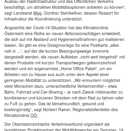
Ausbau der Radinfrastruktur und des Öffentlichen Verkehrs
beschäftigt, um attraktive Mobilitätsoptionen anbieten zu können
,
sagt Landesrat
Mag.
Günther Steinkellner, dessen Ressort für
Infrastruktur die Koordinierung unterstützt.
Angesichts der Covid-19-Situation hat das Klimabündnis
Österreich eine Reihe an neuen Aktionsvorschlägen entwickelt,
die sich auf mit Abstand und Hygienemaßnahmen gut realisieren
lassen. So gibt es eine Designvorlage für eine Postkarte „alles
nah in ...“, auf der die kurzen Besorgungswege innerorts
dargestellt werden, die neuen Aufkleber „nicht weit hergeholt“ mit
denen Produkte mit kurzen Transportwegen gekennzeichnet
werden und ein sogenanntes „
Home
Office Paket“, um ein
Arbeiten von zu Hause aus auch unter dem Aspekt einer
geringeren Mobilität zu unterstützen.
Wir ermuntern möglichst
viele Menschen dazu, unterschiedliche Verkehrsmittel – etwa
Bahn, Fahrrad und Car-Sharing – je nach Zweck miteinander zu
kombinieren und kürzeren Strecken mit dem Rad zu fahren oder
zu Fuß zu gehen. Das ist klimafreundlich, gesund und
kostengünstig
, sagt Norbert Rainer, Regionalstellenleiter des
Klimabündnis
OÖ.
Der Oberösterreichische Verkehrsverbund organisiert als
langjähriger Projektpartner der Mobilitätswoche am Samstag, 19.