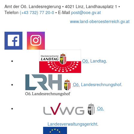
Amt der Oö. Landesregierung • 4021 Linz, Landhausplatz 1
•
Telefon
(+43 732) 77 20-0
• E-Mail
post@ooe.gv.at
www.land-oberoesterreich.gv.at
.
.
Oö.
Landtag
.
Oö.
Landesrechnungshof
.
Oö.
Landesverwaltungsgericht
.