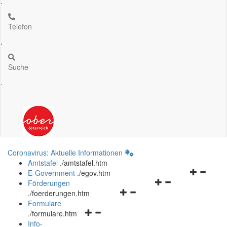
.
Telefon
.
Suche
.
Coronavirus: Aktuelle Informationen
Amtstafel
.
/amtstafel.htm
Navigation
E-Government
.
/egov.htm
Navigationsmenü
öffnen
Förderungen
Navigationsmenü
öffnen
und
.
/foerderungen.htm
öffnen
und
schließen
Formulare
Navigationsmenü
und
schließen
.
/formulare.htm
öffnen
schließen
Info-