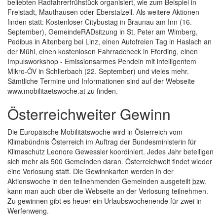
beliebten Radfahrerfrühstück organisiert, wie zum Beispiel in
Freistadt, Mauthausen oder Eberstalzell. Als weitere Aktionen
finden statt: Kostenloser Citybustag in Braunau am Inn (16.
September), GemeindeRADsitzung in
St.
Peter am Wimberg,
Pedibus in Altenberg bei Linz, einen Autofreien Tag in Haslach an
der Mühl, einen kostenlosen Fahrradcheck in Eferding, einen
Impulsworkshop - Emissionsarmes Pendeln mit intelligentem
Mikro-ÖV in Schlierbach (22. September) und vieles mehr.
Sämtliche Termine und Informationen sind auf der Webseite
www.mobilitaetswoche.at zu finden.
Österreichweiter Gewinn
Die Europäische Mobilitätswoche wird in Österreich vom
Klimabündnis Österreich im Auftrag der Bundesministerin für
Klimaschutz Leonore Gewessler koordiniert. Jedes Jahr beteiligen
sich mehr als 500 Gemeinden daran. Österreichweit findet wieder
eine Verlosung statt. Die Gewinnkarten werden in der
Aktionswoche in den teilnehmenden Gemeinden ausgeteilt
bzw.
kann man auch über die Webseite an der Verlosung teilnehmen.
Zu gewinnen gibt es heuer ein Urlaubswochenende für zwei in
Werfenweng.