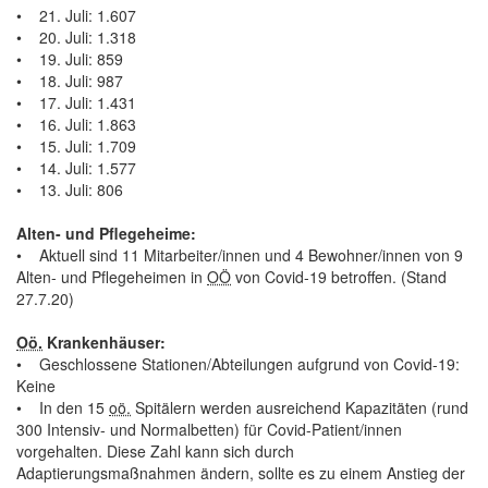
• 21. Juli: 1.607
• 20. Juli: 1.318
• 19. Juli: 859
• 18. Juli: 987
• 17. Juli: 1.431
• 16. Juli: 1.863
• 15. Juli: 1.709
• 14. Juli: 1.577
• 13. Juli: 806
Alten- und Pflegeheime:
• Aktuell sind 11 Mitarbeiter/innen und 4 Bewohner/innen von 9
Alten- und Pflegeheimen in
OÖ
von Covid-19 betroffen. (Stand
27.7.20)
Oö.
Krankenhäuser:
• Geschlossene Stationen/Abteilungen aufgrund von Covid-19:
Keine
• In den 15
oö.
Spitälern werden ausreichend Kapazitäten (rund
300 Intensiv- und Normalbetten) für Covid-Patient/innen
vorgehalten. Diese Zahl kann sich durch
Adaptierungsmaßnahmen ändern, sollte es zu einem Anstieg der