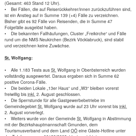
(Gesamt: 463 Stand 12 Uhr).
• Bei Fällen, die auf Reiserückkehrer/innen zurückzuführen sind,
ist ein Anstieg auf in Summe 139 (+4) Fälle zu verzeichnen.
Bisher gibt es 92 Fälle von Reisenden, die in Summe 47
Folgefälle ausgelöst haben.
• Die bekannten Fallhäufungen, Cluster „Freikirche“ und Fälle
rund um die NMS Neukirchen (Bezirk Vöcklabruck), sind stabil
und verzeichnen keine Zuwächse.
St.
Wolfgang:
• Alle 1.183 Tests aus
St.
Wolfgang in Oberösterreich wurden
vollständig ausgewertet. Daraus ergaben sich in Summe 62
positive Corona-Fälle.
• Die beiden Lokale „13er Haus“ und „W3“ bleiben vorerst
freiwillig bis
inkl.
2. August geschlossen.
• Die Sperrstunde für alle Gastgewerbebetriebe im
Gemeindegebiet
St.
Wolfgang wurde auf 23 Uhr vorerst bis
inkl.
2. August vorverlegt.
• Weiters wurde von der Gemeinde
St.
Wolfgang in Abstimmung
mit der Bezirkshauptmannschaft Gmunden, dem
Tourismusverband und dem Land
OÖ
eine Gäste-
Hotline
unter