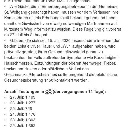
der Telefonnummer 06138/8003-11 eingerichtet.
• Alle Gäste, die in Beherbergungsbetrieben in der Gemeinde
St.
Wolfgang genächtigt haben, müssen vor dem Verlassen ihre
Kontaktdaten mittels Erhebungsblatt bekannt geben und haben
damit die Gewissheit von etwaig notwendigen Maßnahmen auf
kürzestem Weg informiert zu werden. Diese Regelung gilt vorerst
ab 27. Juli bis 2. August.
• Gästen, die sich seit 15. Juli 2020 insbesondere in einem der
beiden Lokale „13er Haus“ und „W3“ aufgehalten haben, wird
präventiv geraten, ihren Gesundheitszustand genau zu
beobachten. Im Falle auftretender Symptome wie Kurzatmigkeit,
Halsschmerzen, Entzündungen der oberen Atemwege, Fieber,
trockenem Husten oder plötzlichem Verlust des
Geschmacks-/Geruchssinnes sollte umgehend die telefonische
Gesundheitsberatung 1450 kontaktiert werden.
Anzahl Testungen in
OÖ
(der vergangenen 14 Tage):
• 27. Juli: 1.493
• 26. Juli: 1.277
• 25. Juli: 726
• 24. Juli: 1.476
• 23. Juli: 1.303
• 22. Juli: 1.352