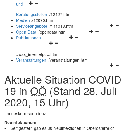
Navigationsmenü
und
und
öffnen
schließen
Beratungsstellen
.
/12427.htm
und
Medien
.
/12090.htm
schließen
Navigation
Serviceangebote
.
/141018.htm
Navigationsmenü
öffnen
Open Data
.
/opendata.htm
Navigationsmenü
öffnen
und
Publikationen
Navigationsmenü
öffnen
und
schließen
öffnen
und
schließen
.
/was_internetpub.htm
und
schließen
Veranstaltungen
.
/veranstaltungen.htm
schließen
Navigation
öffnen
Aktuelle Situation COVID
und
schließen
19 in
OÖ
(Stand 28. Juli
2020, 15 Uhr)
Landeskorrespondenz
Neuinfektionen:
• Seit gestern gab es 30 Neuinfektionen in Oberösterreich