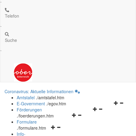
.
Telefon
.
Suche
.
Coronavirus: Aktuelle Informationen
Amtstafel
.
/amtstafel.htm
Navigation
E-Government
.
/egov.htm
Navigationsmenü
öffnen
Förderungen
Navigationsmenü
öffnen
und
.
/foerderungen.htm
öffnen
und
schließen
Formulare
Navigationsmenü
und
schließen
.
/formulare.htm
öffnen
schließen
Info-