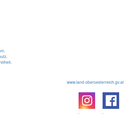
um
.
hutz
.
reiheit
.
www.land-oberoesterreich.gv.at
.
.