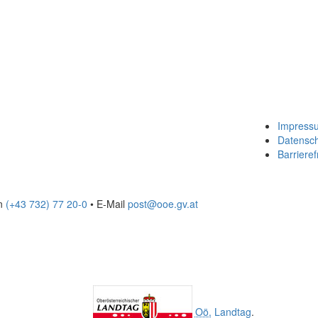
Impress
Datensc
Barrieref
on
(+43 732) 77 20-0
• E-Mail
post@ooe.gv.at
Oö.
Landtag
.