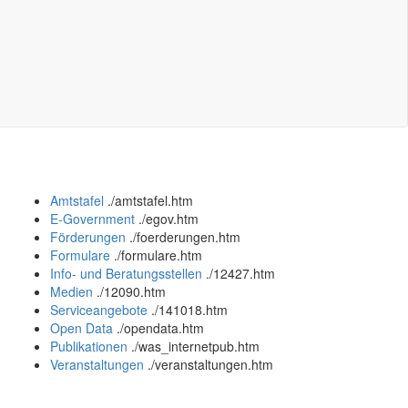
Amtstafel
.
/amtstafel.htm
E-Government
.
/egov.htm
Förderungen
.
/foerderungen.htm
Formulare
.
/formulare.htm
Info- und Beratungsstellen
.
/12427.htm
Medien
.
/12090.htm
Serviceangebote
.
/141018.htm
Open Data
.
/opendata.htm
Publikationen
.
/was_internetpub.htm
Veranstaltungen
.
/veranstaltungen.htm