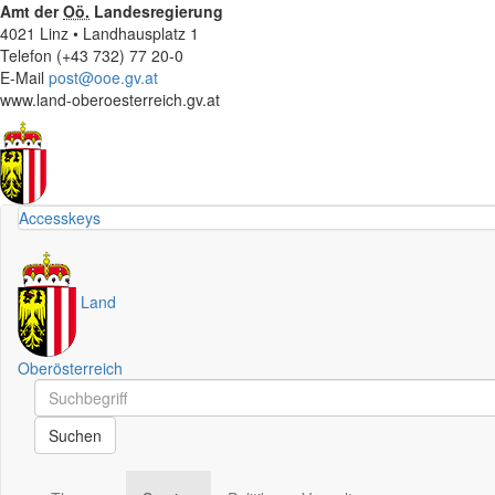
Amt der
Oö.
Landesregierung
4021 Linz • Landhausplatz 1
Telefon (+43 732) 77 20-0
E-Mail
post@ooe.gv.at
www.land-oberoesterreich.gv.at
Accesskeys
Land
Oberösterreich
Schnellsuche
Schnellsuche
Suchen