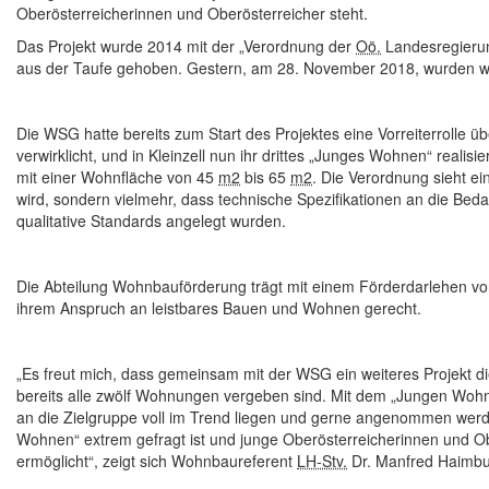
Oberösterreicherinnen und Oberösterreicher steht.
Das Projekt wurde 2014 mit der „Verordnung der
Oö.
Landesregierun
aus der Taufe gehoben. Gestern, am 28. November 2018, wurden wei
Die WSG hatte bereits zum Start des Projektes eine Vorreiterrolle
verwirklicht, und in Kleinzell nun ihr drittes „Junges Wohnen“ reali
mit einer Wohnfläche von 45
m2
bis 65
m2
. Die Verordnung sieht ein
wird, sondern vielmehr, dass technische Spezifikationen an die Be
qualitative Standards angelegt wurden.
Die Abteilung Wohnbauförderung trägt mit einem Förderdarlehen vo
ihrem Anspruch an leistbares Bauen und Wohnen gerecht.
„Es freut mich, dass gemeinsam mit der WSG ein weiteres Projekt die
bereits alle zwölf Wohnungen vergeben sind. Mit dem „Jungen Wohn
an die Zielgruppe voll im Trend liegen und gerne angenommen wer
Wohnen“ extrem gefragt ist und junge Oberösterreicherinnen und 
ermöglicht“, zeigt sich Wohnbaureferent
LH-Stv.
Dr. Manfred Haimbuc