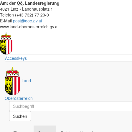
Amt der
Oö.
Landesregierung
4021 Linz • Landhausplatz 1
Telefon (+43 732) 77 20-0
E-Mail
post@ooe.gv.at
www.land-oberoesterreich.gv.at
Accesskeys
Land
Oberösterreich
Schnellsuche
Schnellsuche
Suchen