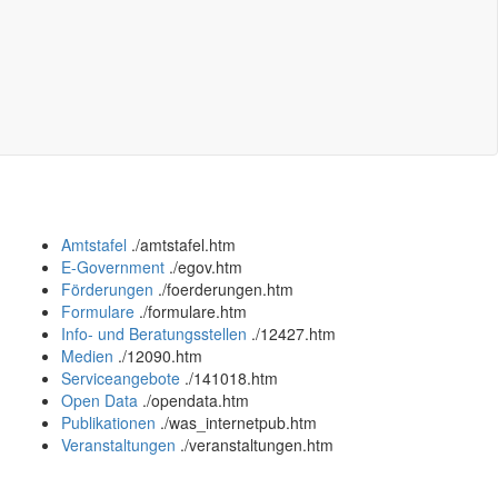
Amtstafel
.
/amtstafel.htm
E-Government
.
/egov.htm
Förderungen
.
/foerderungen.htm
Formulare
.
/formulare.htm
Info- und Beratungsstellen
.
/12427.htm
Medien
.
/12090.htm
Serviceangebote
.
/141018.htm
Open Data
.
/opendata.htm
Publikationen
.
/was_internetpub.htm
Veranstaltungen
.
/veranstaltungen.htm