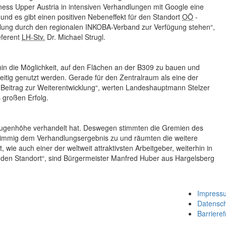
iness
Upper Austria
in intensiven Verhandlungen mit
Google
eine
r und es gibt einen positiven Nebeneffekt für den Standort
OÖ
-
cklung durch den regionalen INKOBA-Verband zur Verfügung stehen“,
eferent
LH-Stv.
Dr. Michael Strugl.
hin die Möglichkeit, auf den Flächen an der B309 zu bauen und
weitig genutzt werden. Gerade für den Zentralraum als eine der
r Beitrag zur Weiterentwicklung“, werten Landeshauptmann Stelzer
 großen Erfolg.
uf Augenhöhe verhandelt hat. Deswegen stimmten die Gremien des
immig dem Verhandlungsergebnis zu und räumten die weitere
 wie auch einer der weltweit attraktivsten Arbeitgeber, weiterhin in
ür den Standort“, sind Bürgermeister Manfred Huber aus Hargelsberg
Impress
Datensc
Barrieref