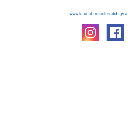
www.land-oberoesterreich.gv.at
.
.