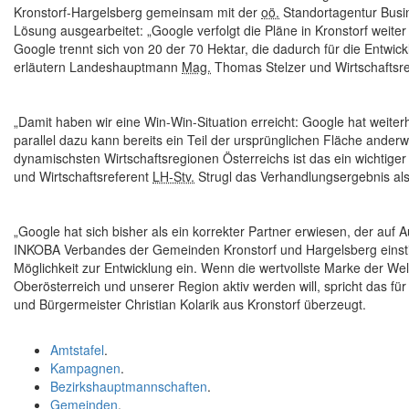
Kronstorf-Hargelsberg gemeinsam mit der
oö.
Standortagentur Bus
Lösung ausgearbeitet: „
Google
verfolgt die Pläne in Kronstorf weite
Google
trennt sich von 20 der 70 Hektar, die dadurch für die Entwi
erläutern Landeshauptmann
Mag.
Thomas Stelzer und Wirtschaftsr
„Damit haben wir eine Win-Win-Situation erreicht:
Google
hat weiter
parallel dazu kann bereits ein Teil der ursprünglichen Fläche ander
dynamischsten Wirtschaftsregionen Österreichs ist das ein wichtige
und Wirtschaftsreferent
LH-Stv.
Strugl das Verhandlungsergebnis als
„
Google
hat sich bisher als ein korrekter Partner erwiesen, der a
INKOBA Verbandes der Gemeinden Kronstorf und Hargelsberg einst
Möglichkeit zur Entwicklung ein. Wenn die wertvollste Marke der Welt,
Oberösterreich und unserer Region aktiv werden will, spricht das f
und Bürgermeister Christian Kolarik aus Kronstorf überzeugt.
Amtstafel
.
Kampagnen
.
Bezirkshauptmannschaften
.
Gemeinden
.