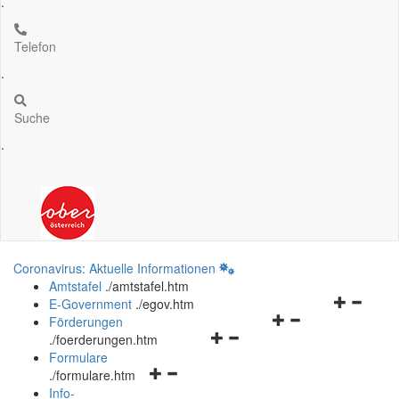
.
Telefon
.
Suche
.
Coronavirus: Aktuelle Informationen
Amtstafel
.
/amtstafel.htm
Navigation
E-Government
.
/egov.htm
Navigationsmenü
öffnen
Förderungen
Navigationsmenü
öffnen
und
.
/foerderungen.htm
öffnen
und
schließen
Formulare
Navigationsmenü
und
schließen
.
/formulare.htm
öffnen
schließen
Info-