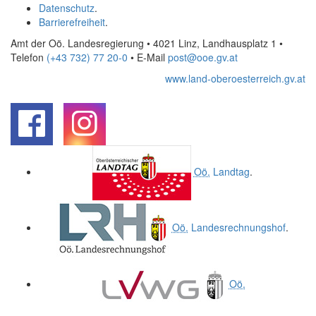
Datenschutz
.
Barrierefreiheit
.
Amt der Oö. Landesregierung • 4021 Linz, Landhausplatz 1
•
Telefon
(+43 732) 77 20-0
• E-Mail
post@ooe.gv.at
www.land-oberoesterreich.gv.at
.
.
Oö.
Landtag
.
Oö.
Landesrechnungshof
.
Oö.