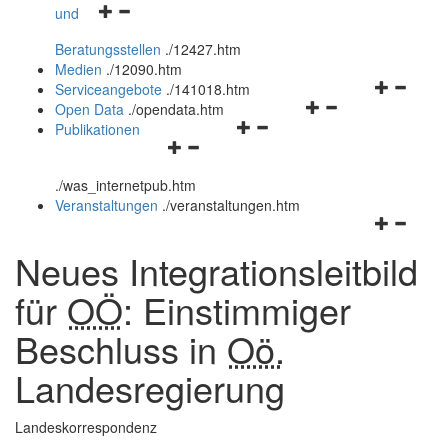
Navigationsmenü
und
und
öffnen
schließen
Beratungsstellen
.
/12427.htm
und
Medien
.
/12090.htm
schließen
Navigation
Serviceangebote
.
/141018.htm
Navigationsmenü
öffnen
Open Data
.
/opendata.htm
Navigationsmenü
öffnen
und
Publikationen
Navigationsmenü
öffnen
und
schließen
öffnen
und
schließen
.
/was_internetpub.htm
und
schließen
Veranstaltungen
.
/veranstaltungen.htm
schließen
Navigation
öffnen
Neues Integrationsleitbild
und
schließen
für
OÖ
: Einstimmiger
Beschluss in
Oö.
Landesregierung
Landeskorrespondenz