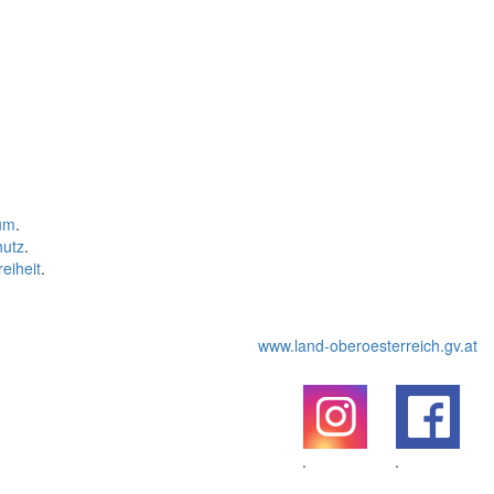
um
.
hutz
.
reiheit
.
www.land-oberoesterreich.gv.at
.
.