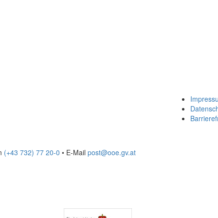
Impress
Datensc
Barrieref
on
(+43 732) 77 20-0
• E-Mail
post@ooe.gv.at