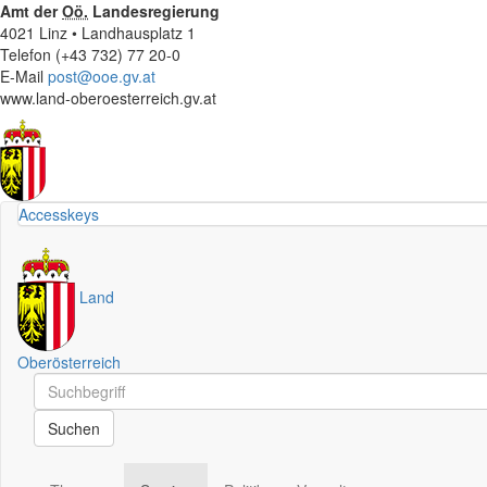
Amt der
Oö.
Landesregierung
4021 Linz • Landhausplatz 1
Telefon (+43 732) 77 20-0
E-Mail
post@ooe.gv.at
www.land-oberoesterreich.gv.at
Accesskeys
Land
Oberösterreich
Schnellsuche
Schnellsuche
Suchen