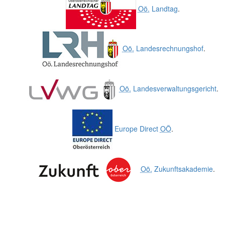
Oö.
Landtag
.
Oö.
Landesrechnungshof
.
Oö.
Landesverwaltungsgericht
.
Europe Direct
OÖ
.
Oö.
Zukunftsakademie
.