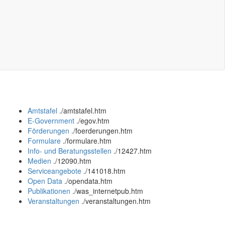
Amtstafel
.
/amtstafel.htm
E-Government
.
/egov.htm
Förderungen
.
/foerderungen.htm
Formulare
.
/formulare.htm
Info- und Beratungsstellen
.
/12427.htm
Medien
.
/12090.htm
Serviceangebote
.
/141018.htm
Open Data
.
/opendata.htm
Publikationen
.
/was_internetpub.htm
Veranstaltungen
.
/veranstaltungen.htm