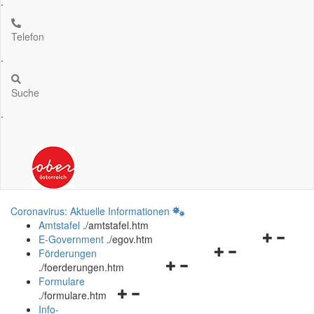
.
Telefon
.
Suche
.
Coronavirus: Aktuelle Informationen
Amtstafel
.
/amtstafel.htm
Navigation
E-Government
.
/egov.htm
Navigationsmenü
öffnen
Förderungen
Navigationsmenü
öffnen
und
.
/foerderungen.htm
öffnen
und
schließen
Formulare
Navigationsmenü
und
schließen
.
/formulare.htm
öffnen
schließen
Info-