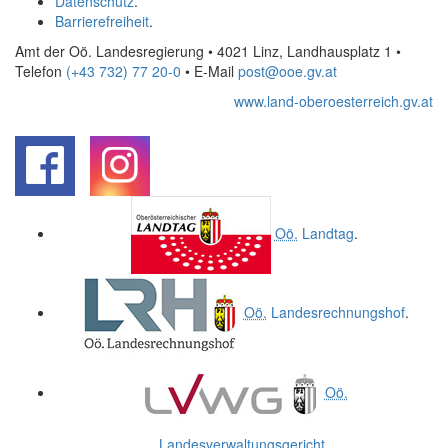
Datenschutz
.
Barrierefreiheit
.
Amt der Oö. Landesregierung • 4021 Linz, Landhausplatz 1
•
Telefon
(+43 732) 77 20-0
• E-Mail
post@ooe.gv.at
www.land-oberoesterreich.gv.at
.
.
Oö.
Landtag
.
Oö.
Landesrechnungshof
.
Oö.
Landesverwaltungsgericht
.