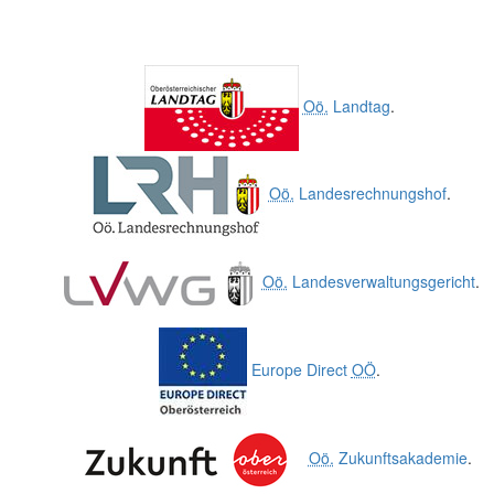
Oö.
Landtag
.
Oö.
Landesrechnungshof
.
Oö.
Landesverwaltungsgericht
.
Europe Direct
OÖ
.
Oö.
Zukunftsakademie
.