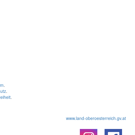
um
.
utz
.
eiheit
.
www.land-oberoesterreich.gv.at