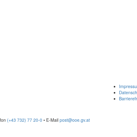
Impress
Datensch
Barrierefr
efon
(+43 732) 77 20-0
• E-Mail
post@ooe.gv.at