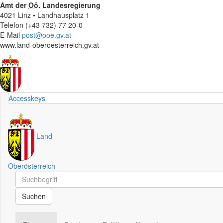
Amt der
Oö.
Landesregierung
4021 Linz • Landhausplatz 1
Telefon (+43 732) 77 20-0
E-Mail
post@ooe.gv.at
www.land-oberoesterreich.gv.at
Accesskeys
Land
Oberösterreich
Schnellsuche
Schnellsuche
Suchen