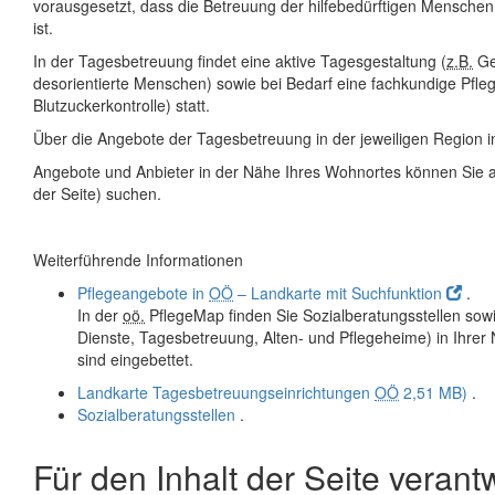
vorausgesetzt, dass die Betreuung der hilfebedürftigen Menschen
ist.
In der Tagesbetreuung findet eine aktive Tagesgestaltung (
z.B.
Ge
desorientierte Menschen) sowie bei Bedarf eine fachkundige Pfle
Blutzuckerkontrolle) statt.
Über die Angebote der Tagesbetreuung in der jeweiligen Region in
Angebote und Anbieter in der Nähe Ihres Wohnortes können Sie a
der Seite) suchen.
Weiterführende Informationen
Pflegeangebote in
OÖ
– Landkarte mit Suchfunktion
.
In der
oö.
PflegeMap finden Sie Sozialberatungsstellen sow
Dienste, Tagesbetreuung, Alten- und Pflegeheime) in Ihre
sind eingebettet.
Landkarte Tagesbetreuungseinrichtungen
OÖ
2,51 MB)
.
Sozialberatungsstellen
.
Für den Inhalt der Seite verantw