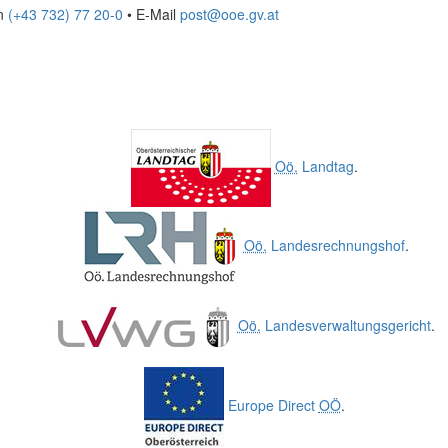
on
(+43 732) 77 20-0
• E-Mail
post@ooe.gv.at
Oö.
Landtag
.
Oö.
Landesrechnungshof
.
Oö.
Landesverwaltungsgericht
.
Europe Direct
OÖ
.