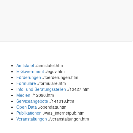
Amtstafel
.
/amtstafel.htm
E-Government
.
/egov.htm
Förderungen
.
/foerderungen.htm
Formulare
.
/formulare.htm
Info- und Beratungsstellen
.
/12427.htm
Medien
.
/12090.htm
Serviceangebote
.
/141018.htm
Open Data
.
/opendata.htm
Publikationen
.
/was_internetpub.htm
Veranstaltungen
.
/veranstaltungen.htm