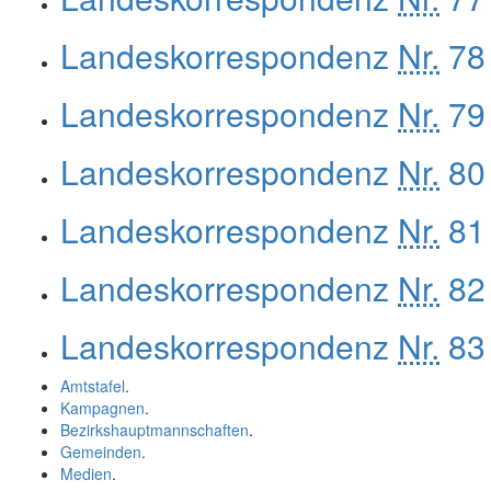
Landeskorrespondenz
Nr.
78 
Landeskorrespondenz
Nr.
79 
Landeskorrespondenz
Nr.
80 
Landeskorrespondenz
Nr.
81 
Landeskorrespondenz
Nr.
82 
Landeskorrespondenz
Nr.
83 
Amtstafel
.
Kampagnen
.
Bezirkshauptmannschaften
.
Gemeinden
.
Medien
.