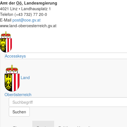
Amt der
Oö.
Landesregierung
4021 Linz • Landhausplatz 1
Telefon (+43 732) 77 20-0
E-Mail
post@ooe.gv.at
www.land-oberoesterreich.gv.at
Accesskeys
Land
Oberösterreich
Schnellsuche
Schnellsuche
Suchen