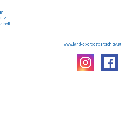
um
.
utz
.
eiheit
.
www.land-oberoesterreich.gv.at
.
.