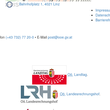
Bahnhofplatz 1, 4021 Linz
Impress
Datensch
Barrierefr
efon
(+43 732) 77 20-0
• E-Mail
post@ooe.gv.at
Oö.
Landtag
.
Oö.
Landesrechnungshof
.