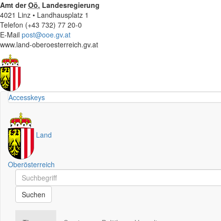
Amt der
Oö.
Landesregierung
4021 Linz • Landhausplatz 1
Telefon (+43 732) 77 20-0
E-Mail
post@ooe.gv.at
www.land-oberoesterreich.gv.at
Accesskeys
Land
Oberösterreich
Schnellsuche
Schnellsuche
Suchen