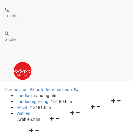
.
Telefon
.
Suche
.
Coronavirus: Aktuelle Informationen
Landtag
.
/landtag.htm
Navigation
Landesregierung
.
/12160.htm
Navigationsmenü
öffnen
Recht
.
/12161.htm
Navigationsmenü
öffnen
und
Wahlen
Navigationsmenü
öffnen
und
schließen
.
/wahlen.htm
öffnen
und
schließen
Navigationsmenü
und
schließen