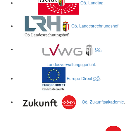
Oö.
Landtag
.
Oö.
Landesrechnungshof
.
Oö.
Landesverwaltungsgericht
.
Europe Direct
OÖ
.
Oö.
Zukunftsakademie
.