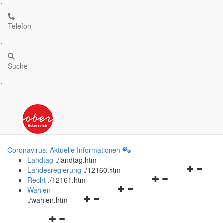
.
Telefon
.
Suche
.
Coronavirus: Aktuelle Informationen
Landtag
.
/landtag.htm
Navigation
Landesregierung
.
/12160.htm
Navigationsmenü
öffnen
Recht
.
/12161.htm
Navigationsmenü
öffnen
und
Wahlen
Navigationsmenü
öffnen
und
schließen
.
/wahlen.htm
öffnen
und
schließen
Navigationsmenü
und
schließen