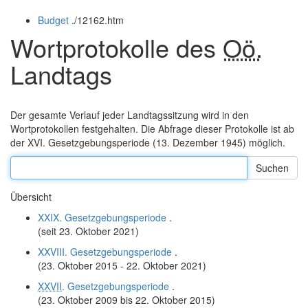
öffnen
schließen
Budget
.
/12162.htm
und
schließen
Wortprotokolle des
Oö.
Landtags
Der gesamte Verlauf jeder Landtagssitzung wird in den
Wortprotokollen festgehalten. Die Abfrage dieser Protokolle ist ab
der XVI. Gesetzgebungsperiode (13. Dezember 1945) möglich.
Suche
nach
folgenden
Übersicht
Wörtern
XXIX. Gesetzgebungsperiode
.
(seit 23. Oktober 2021)
XXVIII. Gesetzgebungsperiode
.
(23. Oktober 2015 - 22. Oktober 2021)
XXVII
. Gesetzgebungsperiode
.
(23. Oktober 2009 bis 22. Oktober 2015)