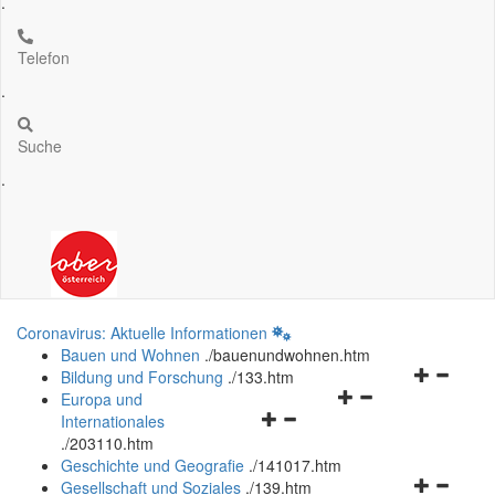
.
Telefon
.
Suche
.
Coronavirus: Aktuelle Informationen
Bauen und Wohnen
.
/bauenundwohnen.htm
Navigation
Bildung und Forschung
.
/133.htm
Navigationsmenü
öffnen
Europa und
Navigationsmenü
öffnen
und
Internationales
öffnen
und
schließen
.
/203110.htm
und
schließen
Geschichte und Geografie
.
/141017.htm
schließen
Navigation
Gesellschaft und Soziales
.
/139.htm