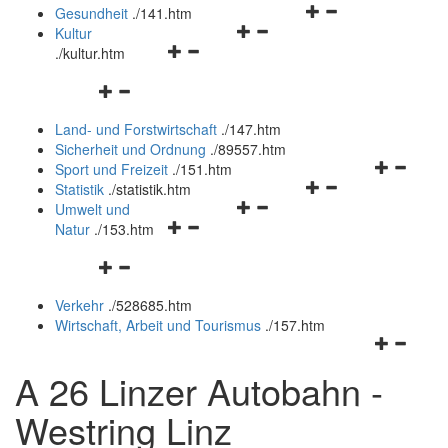
Navigationsmenü
öffnen
Gesundheit
.
/141.htm
Navigationsmenü
öffnen
und
Kultur
Navigationsmenü
öffnen
und
schließen
.
/kultur.htm
öffnen
und
schließen
Navigationsmenü
und
schließen
öffnen
schließen
Land- und Forstwirtschaft
.
/147.htm
und
Sicherheit und Ordnung
.
/89557.htm
schließen
Navigation
Sport und Freizeit
.
/151.htm
Navigationsmenü
öffnen
Statistik
.
/statistik.htm
Navigationsmenü
öffnen
und
Umwelt und
Navigationsmenü
öffnen
und
schließen
Natur
.
/153.htm
öffnen
und
schließen
Navigationsmenü
und
schließen
öffnen
schließen
Verkehr
.
/528685.htm
und
Wirtschaft, Arbeit und Tourismus
.
/157.htm
schließen
Navigation
öffnen
A 26 Linzer Autobahn -
und
schließen
Westring Linz