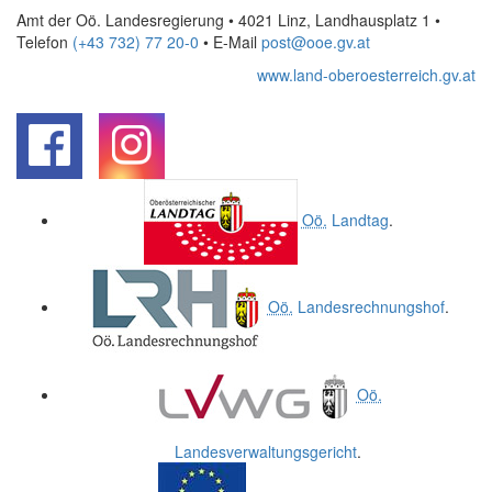
Amt der Oö. Landesregierung • 4021 Linz, Landhausplatz 1
•
Telefon
(+43 732) 77 20-0
• E-Mail
post@ooe.gv.at
www.land-oberoesterreich.gv.at
.
.
Oö.
Landtag
.
Oö.
Landesrechnungshof
.
Oö.
Landesverwaltungsgericht
.