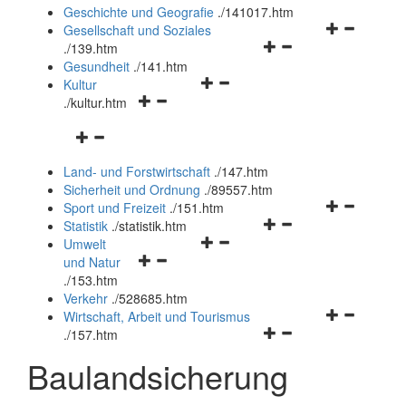
und
Geschichte und Geografie
.
/141017.htm
schließen
Navigationsm
Gesellschaft und Soziales
Navigationsmenü
öffnen
.
/139.htm
öffnen
und
Gesundheit
.
/141.htm
Navigationsmenü
und
schließen
Kultur
Navigationsmenü
öffnen
schließen
.
/kultur.htm
öffnen
und
Navigationsmenü
und
schließen
öffnen
schließen
Land- und Forstwirtschaft
.
/147.htm
und
Sicherheit und Ordnung
.
/89557.htm
schließen
Navigationsm
Sport und Freizeit
.
/151.htm
Navigationsmenü
öffnen
Statistik
.
/statistik.htm
Navigationsmenü
öffnen
und
Umwelt
Navigationsmenü
öffnen
und
schließen
und Natur
öffnen
und
schließen
.
/153.htm
und
schließen
Verkehr
.
/528685.htm
schließen
Navigationsm
Wirtschaft, Arbeit und Tourismus
Navigationsmenü
öffnen
.
/157.htm
öffnen
und
Baulandsicherung
und
schließen
schließen