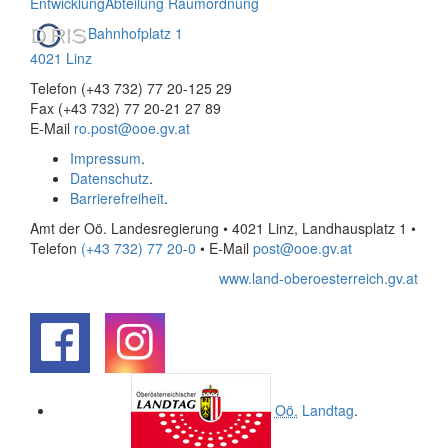
Entwicklung
Abteilung Raumordnung
Bahnhofplatz 1
4021 Linz
Telefon (+43 732) 77 20-125 29
Fax (+43 732) 77 20-21 27 89
E-Mail
ro.post@ooe.gv.at
Impressum
.
Datenschutz
.
Barrierefreiheit
.
Amt der Oö. Landesregierung • 4021 Linz, Landhausplatz 1
•
Telefon
(+43 732) 77 20-0
• E-Mail
post@ooe.gv.at
www.land-oberoesterreich.gv.at
.
.
Oö.
Landtag
.