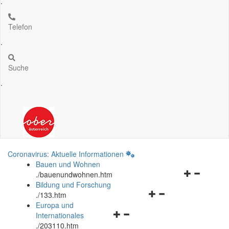
.
Telefon
.
Suche
.
Coronavirus: Aktuelle Informationen
Bauen und Wohnen
Navigationsm
.
/bauenundwohnen.htm
öffnen
Bildung und Forschung
Navigationsmenü
und
.
/133.htm
öffnen
schließen
Europa und
Navigationsmenü
und
Internationales
öffnen
schließen
.
/203110.htm