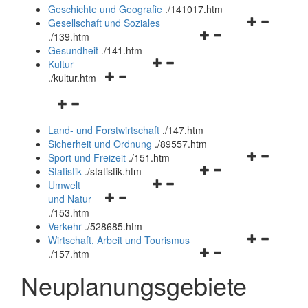
und
Geschichte und Geografie
.
/141017.htm
schließen
Navigationsm
Gesellschaft und Soziales
Navigationsmenü
öffnen
.
/139.htm
öffnen
und
Gesundheit
.
/141.htm
Navigationsmenü
und
schließen
Kultur
Navigationsmenü
öffnen
schließen
.
/kultur.htm
öffnen
und
Navigationsmenü
und
schließen
öffnen
schließen
Land- und Forstwirtschaft
.
/147.htm
und
Sicherheit und Ordnung
.
/89557.htm
schließen
Navigationsm
Sport und Freizeit
.
/151.htm
Navigationsmenü
öffnen
Statistik
.
/statistik.htm
Navigationsmenü
öffnen
und
Umwelt
Navigationsmenü
öffnen
und
schließen
und Natur
öffnen
und
schließen
.
/153.htm
und
schließen
Verkehr
.
/528685.htm
schließen
Navigationsm
Wirtschaft, Arbeit und Tourismus
Navigationsmenü
öffnen
.
/157.htm
öffnen
und
Neuplanungsgebiete
und
schließen
schließen