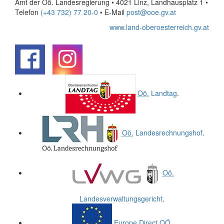
Amt der Oö. Landesregierung • 4021 Linz, Landhausplatz 1
•
Telefon
(+43 732) 77 20-0
• E-Mail
post@ooe.gv.at
www.land-oberoesterreich.gv.at
.
.
Oö.
Landtag
.
Oö.
Landesrechnungshof
.
Oö.
Landesverwaltungsgericht
.
Europe Direct
OÖ
.