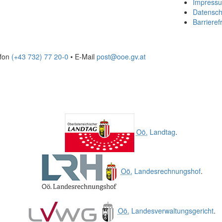
Impress
Datensch
Barrierefr
efon
(+43 732) 77 20-0
• E-Mail
post@ooe.gv.at
Oö.
Landtag
.
Oö.
Landesrechnungshof
.
Oö.
Landesverwaltungsgericht
.