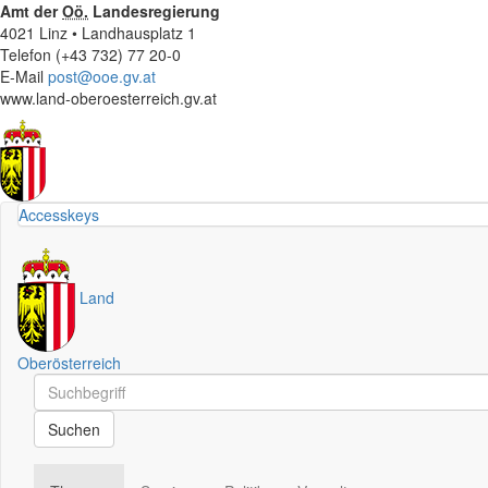
Amt der
Oö.
Landesregierung
4021 Linz • Landhausplatz 1
Telefon (+43 732) 77 20-0
E-Mail
post@ooe.gv.at
www.land-oberoesterreich.gv.at
Accesskeys
Land
Oberösterreich
Schnellsuche
Schnellsuche
Suchen