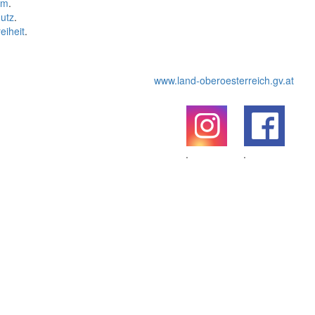
um
.
utz
.
eiheit
.
www.land-oberoesterreich.gv.at
.
.