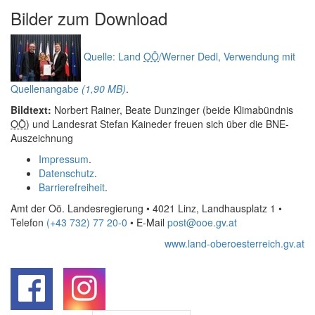
Bilder zum
Download
Quelle: Land
OÖ
/Werner Dedl, Verwendung mit
Quellenangabe
(1,90 MB)
.
Bildtext:
Norbert Rainer, Beate Dunzinger (beide Klimabündnis
OÖ
) und Landesrat Stefan Kaineder freuen sich über die BNE-
Auszeichnung
Impressum
.
Datenschutz
.
Barrierefreiheit
.
Amt der Oö. Landesregierung • 4021 Linz, Landhausplatz 1
•
Telefon
(+43 732) 77 20-0
• E-Mail
post@ooe.gv.at
www.land-oberoesterreich.gv.at