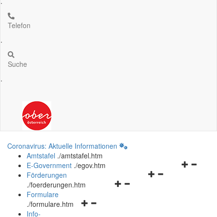
.
Telefon
.
Suche
.
Coronavirus: Aktuelle Informationen
Amtstafel
.
/amtstafel.htm
Navigation
E-Government
.
/egov.htm
Navigationsmenü
öffnen
Förderungen
Navigationsmenü
öffnen
und
.
/foerderungen.htm
öffnen
und
schließen
Formulare
Navigationsmenü
und
schließen
.
/formulare.htm
öffnen
schließen
Info-