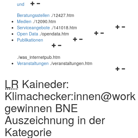
Navigationsmenü
und
und
öffnen
schließen
Beratungsstellen
.
/12427.htm
und
Medien
.
/12090.htm
schließen
Navigation
Serviceangebote
.
/141018.htm
Navigationsmenü
öffnen
Open Data
.
/opendata.htm
Navigationsmenü
öffnen
und
Publikationen
Navigationsmenü
öffnen
und
schließen
öffnen
und
schließen
.
/was_internetpub.htm
und
schließen
Veranstaltungen
.
/veranstaltungen.htm
schließen
Navigation
öffnen
LR
Kaineder:
und
schließen
Klimachecker:innen@work
gewinnen BNE
Auszeichnung in der
Kategorie