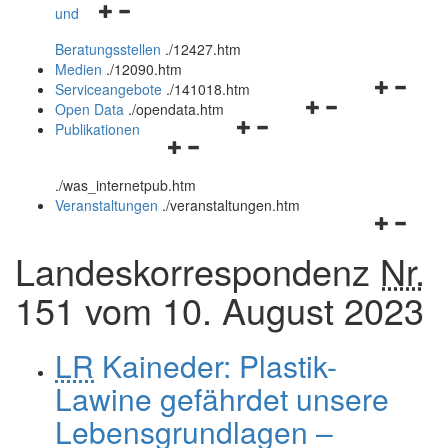
Navigationsmenü
und
und
öffnen
schließen
Beratungsstellen
.
/12427.htm
und
Medien
.
/12090.htm
schließen
Navigation
Serviceangebote
.
/141018.htm
Navigationsmenü
öffnen
Open Data
.
/opendata.htm
Navigationsmenü
öffnen
und
Publikationen
Navigationsmenü
öffnen
und
schließen
öffnen
und
schließen
.
/was_internetpub.htm
und
schließen
Veranstaltungen
.
/veranstaltungen.htm
schließen
Navigation
öffnen
Landeskorrespondenz
Nr.
und
schließen
151 vom 10. August 2023
LR
Kaineder: Plastik-
Lawine gefährdet unsere
Lebensgrundlagen –