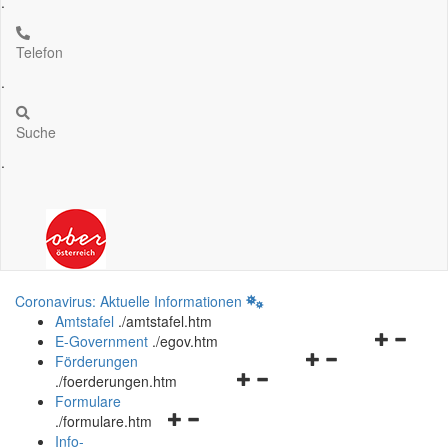
.
Telefon
.
Suche
.
Coronavirus: Aktuelle Informationen
Amtstafel
.
/amtstafel.htm
Navigation
E-Government
.
/egov.htm
Navigationsmenü
öffnen
Förderungen
Navigationsmenü
öffnen
und
.
/foerderungen.htm
öffnen
und
schließen
Formulare
Navigationsmenü
und
schließen
.
/formulare.htm
öffnen
schließen
Info-