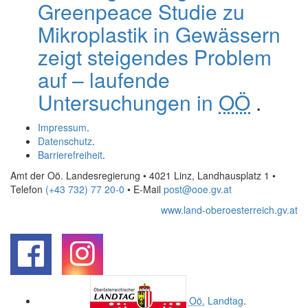
Greenpeace Studie zu
Mikroplastik in Gewässern
zeigt steigendes Problem
auf – laufende
Untersuchungen in
OÖ
.
Impressum
.
Datenschutz
.
Barrierefreiheit
.
Amt der Oö. Landesregierung • 4021 Linz, Landhausplatz 1
•
Telefon
(+43 732) 77 20-0
• E-Mail
post@ooe.gv.at
www.land-oberoesterreich.gv.at
.
.
Oö.
Landtag
.