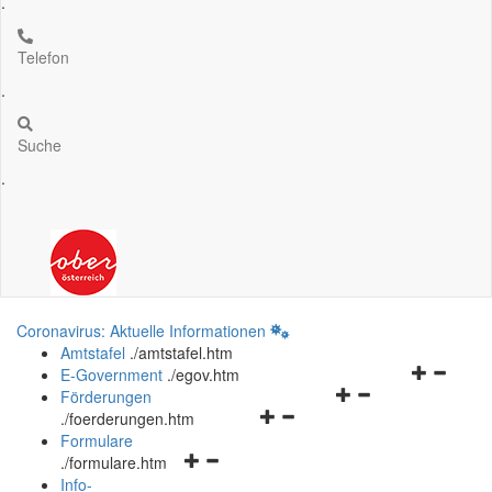
.
Telefon
.
Suche
.
Coronavirus: Aktuelle Informationen
Amtstafel
.
/amtstafel.htm
Navigation
E-Government
.
/egov.htm
Navigationsmenü
öffnen
Förderungen
Navigationsmenü
öffnen
und
.
/foerderungen.htm
öffnen
und
schließen
Formulare
Navigationsmenü
und
schließen
.
/formulare.htm
öffnen
schließen
Info-