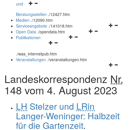
Navigationsmenü
und
und
öffnen
schließen
Beratungsstellen
.
/12427.htm
und
Medien
.
/12090.htm
schließen
Navigation
Serviceangebote
.
/141018.htm
Navigationsmenü
öffnen
Open Data
.
/opendata.htm
Navigationsmenü
öffnen
und
Publikationen
Navigationsmenü
öffnen
und
schließen
öffnen
und
schließen
.
/was_internetpub.htm
und
schließen
Veranstaltungen
.
/veranstaltungen.htm
schließen
Navigation
öffnen
Landeskorrespondenz
Nr.
und
schließen
148 vom 4. August 2023
LH
Stelzer und
LRin
Langer-Weninger: Halbzeit
für die Gartenzeit
.