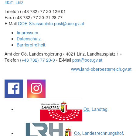
4021 Linz
Telefon (+43 732) 77 20-129 01
Fax (+43 732) 77 20-21 28 77
E-Mail
OOE-Strasseninfo.post@ooe.gv.at
Impressum
.
Datenschutz
.
Barrierefreiheit
.
Amt der Oö. Landesregierung • 4021 Linz, Landhausplatz 1
•
Telefon
(+43 732) 77 20-0
• E-Mail
post@ooe.gv.at
www.land-oberoesterreich.gv.at
.
.
Oö.
Landtag
.
Oö.
Landesrechnungshof
.