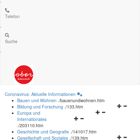
.
Telefon
.
Suche
.
Coronavirus: Aktuelle Informationen
Bauen und Wohnen
.
/bauenundwohnen.htm
Navigation
Bildung und Forschung
.
/133.htm
Navigationsmenü
öffnen
Europa und
Navigationsmenü
öffnen
und
Internationales
öffnen
und
schließen
.
/203110.htm
und
schließen
Geschichte und Geografie
.
/141017.htm
schließen
Navigation
Gesellschaft und Soziales
.
/139.htm