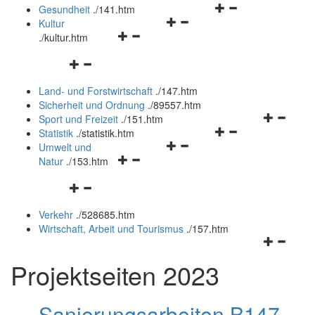
Navigationsmenü
öffnen
Gesundheit
.
/141.htm
Navigationsmenü
öffnen
und
Kultur
Navigationsmenü
öffnen
und
schließen
.
/kultur.htm
öffnen
und
schließen
Navigationsmenü
und
schließen
öffnen
schließen
Land- und Forstwirtschaft
.
/147.htm
und
Sicherheit und Ordnung
.
/89557.htm
schließen
Navigation
Sport und Freizeit
.
/151.htm
Navigationsmenü
öffnen
Statistik
.
/statistik.htm
Navigationsmenü
öffnen
und
Umwelt und
Navigationsmenü
öffnen
und
schließen
Natur
.
/153.htm
öffnen
und
schließen
Navigationsmenü
und
schließen
öffnen
schließen
Verkehr
.
/528685.htm
und
Wirtschaft, Arbeit und Tourismus
.
/157.htm
schließen
Navigation
öffnen
Projektseiten 2023
und
schließen
Sanierungsarbeiten B147