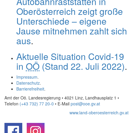
Autobahnraststätten in
Oberösterreich zeigt große
Unterschiede – eigene
Jause mitnehmen zahlt sich
aus
.
Aktuelle Situation Covid-19
in
OÖ
(Stand 22. Juli 2022)
.
Impressum
.
Datenschutz
.
Barrierefreiheit
.
Amt der Oö. Landesregierung • 4021 Linz, Landhausplatz 1
•
Telefon
(+43 732) 77 20-0
• E-Mail
post@ooe.gv.at
www.land-oberoesterreich.gv.at