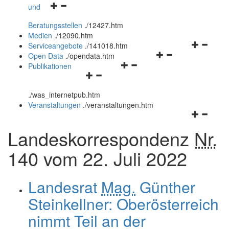
Navigationsmenü
und
und
öffnen
schließen
Beratungsstellen
.
/12427.htm
und
Medien
.
/12090.htm
schließen
Navigation
Serviceangebote
.
/141018.htm
Navigationsmenü
öffnen
Open Data
.
/opendata.htm
Navigationsmenü
öffnen
und
Publikationen
Navigationsmenü
öffnen
und
schließen
öffnen
und
schließen
.
/was_internetpub.htm
und
schließen
Veranstaltungen
.
/veranstaltungen.htm
schließen
Navigation
öffnen
Landeskorrespondenz
Nr.
und
schließen
140 vom 22. Juli 2022
Landesrat
Mag.
Günther
Steinkellner: Oberösterreich
nimmt Teil an der