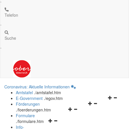
.
Telefon
.
Suche
.
Coronavirus: Aktuelle Informationen
Amtstafel
.
/amtstafel.htm
Navigation
E-Government
.
/egov.htm
Navigationsmenü
öffnen
Förderungen
Navigationsmenü
öffnen
und
.
/foerderungen.htm
öffnen
und
schließen
Formulare
Navigationsmenü
und
schließen
.
/formulare.htm
öffnen
schließen
Info-