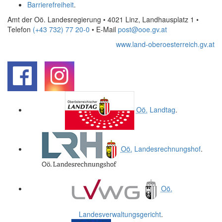
Barrierefreiheit
.
Amt der Oö. Landesregierung • 4021 Linz, Landhausplatz 1
•
Telefon
(+43 732) 77 20-0
• E-Mail
post@ooe.gv.at
www.land-oberoesterreich.gv.at
.
.
Oö.
Landtag
.
Oö.
Landesrechnungshof
.
Oö.
Landesverwaltungsgericht
.