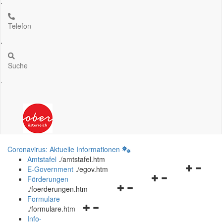
.
Telefon
.
Suche
.
Coronavirus: Aktuelle Informationen
Amtstafel
.
/amtstafel.htm
Navigation
E-Government
.
/egov.htm
Navigationsmenü
öffnen
Förderungen
Navigationsmenü
öffnen
und
.
/foerderungen.htm
öffnen
und
schließen
Formulare
Navigationsmenü
und
schließen
.
/formulare.htm
öffnen
schließen
Info-