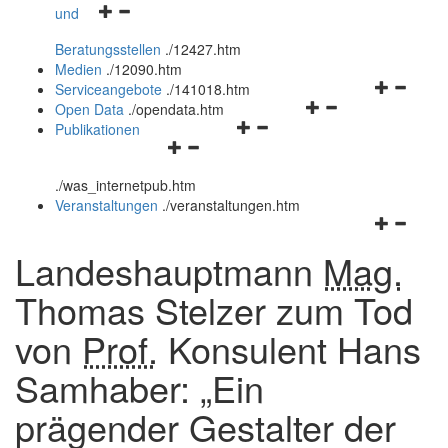
Navigationsmenü
und
und
öffnen
schließen
Beratungsstellen
.
/12427.htm
und
Medien
.
/12090.htm
schließen
Navigation
Serviceangebote
.
/141018.htm
Navigationsmenü
öffnen
Open Data
.
/opendata.htm
Navigationsmenü
öffnen
und
Publikationen
Navigationsmenü
öffnen
und
schließen
öffnen
und
schließen
.
/was_internetpub.htm
und
schließen
Veranstaltungen
.
/veranstaltungen.htm
schließen
Navigation
öffnen
Landeshauptmann
Mag.
und
schließen
Thomas Stelzer zum Tod
von
Prof.
Konsulent Hans
Samhaber: „Ein
prägender Gestalter der