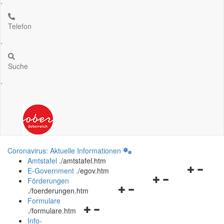
.
Telefon
.
Suche
.
Coronavirus: Aktuelle Informationen
Amtstafel
.
/amtstafel.htm
Navigation
E-Government
.
/egov.htm
Navigationsmenü
öffnen
Förderungen
Navigationsmenü
öffnen
und
.
/foerderungen.htm
öffnen
und
schließen
Formulare
Navigationsmenü
und
schließen
.
/formulare.htm
öffnen
schließen
Info-