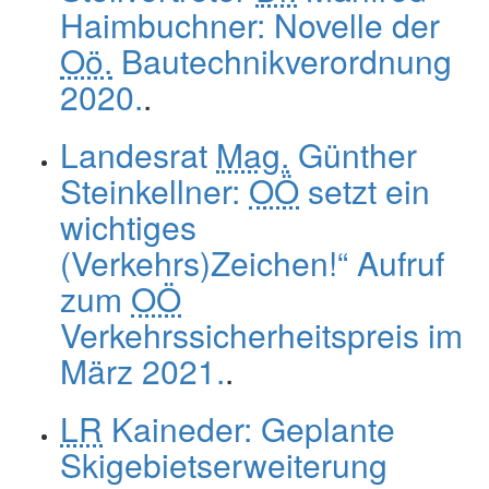
Haimbuchner: Novelle der
Oö.
Bautechnikverordnung
2020.
.
Landesrat
Mag.
Günther
Steinkellner:
OÖ
setzt ein
wichtiges
(Verkehrs)Zeichen!“ Aufruf
zum
OÖ
Verkehrssicherheitspreis im
März 2021.
.
LR
Kaineder: Geplante
Skigebietserweiterung