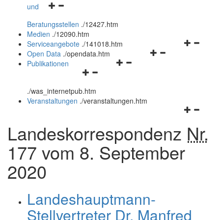
Navigationsmenü
und
und
öffnen
schließen
Beratungsstellen
.
/12427.htm
und
Medien
.
/12090.htm
schließen
Navigation
Serviceangebote
.
/141018.htm
Navigationsmenü
öffnen
Open Data
.
/opendata.htm
Navigationsmenü
öffnen
und
Publikationen
Navigationsmenü
öffnen
und
schließen
öffnen
und
schließen
.
/was_internetpub.htm
und
schließen
Veranstaltungen
.
/veranstaltungen.htm
schließen
Navigation
öffnen
Landeskorrespondenz
Nr.
und
schließen
177 vom 8. September
2020
Landeshauptmann-
Stellvertreter
Dr.
Manfred