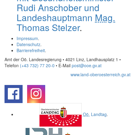
Rudi Anschober und
Landeshauptmann
Mag.
Thomas Stelzer
.
Impressum
.
Datenschutz
.
Barrierefreiheit
.
Amt der Oö. Landesregierung • 4021 Linz, Landhausplatz 1
•
Telefon
(+43 732) 77 20-0
• E-Mail
post@ooe.gv.at
www.land-oberoesterreich.gv.at
.
.
Oö.
Landtag
.