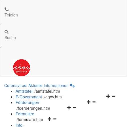
.
Telefon
.
Suche
.
Coronavirus: Aktuelle Informationen
Amtstafel
.
/amtstafel.htm
Navigation
E-Government
.
/egov.htm
Navigationsmenü
öffnen
Förderungen
Navigationsmenü
öffnen
und
.
/foerderungen.htm
öffnen
und
schließen
Formulare
Navigationsmenü
und
schließen
.
/formulare.htm
öffnen
schließen
Info-