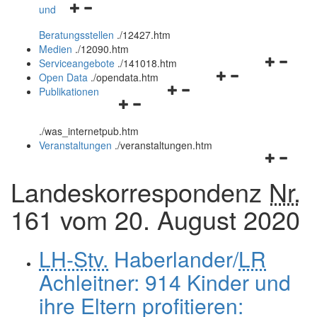
Navigationsmenü
und
und
öffnen
schließen
Beratungsstellen
.
/12427.htm
und
Medien
.
/12090.htm
schließen
Navigation
Serviceangebote
.
/141018.htm
Navigationsmenü
öffnen
Open Data
.
/opendata.htm
Navigationsmenü
öffnen
und
Publikationen
Navigationsmenü
öffnen
und
schließen
öffnen
und
schließen
.
/was_internetpub.htm
und
schließen
Veranstaltungen
.
/veranstaltungen.htm
schließen
Navigation
öffnen
Landeskorrespondenz
Nr.
und
schließen
161 vom 20. August 2020
LH-Stv.
Haberlander/
LR
Achleitner: 914 Kinder und
ihre Eltern profitieren: