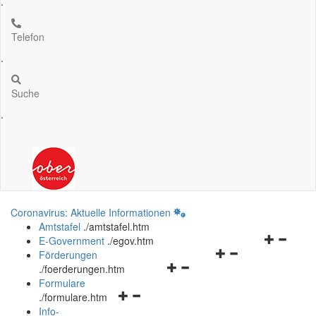
.
Telefon
.
Suche
.
Coronavirus: Aktuelle Informationen
Amtstafel
.
/amtstafel.htm
Navigation
E-Government
.
/egov.htm
Navigationsmenü
öffnen
Förderungen
Navigationsmenü
öffnen
und
.
/foerderungen.htm
öffnen
und
schließen
Formulare
Navigationsmenü
und
schließen
.
/formulare.htm
öffnen
schließen
Info-