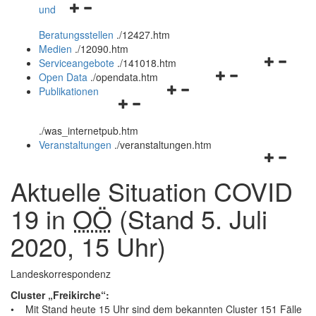
Navigationsmenü
und
und
öffnen
schließen
Beratungsstellen
.
/12427.htm
und
Medien
.
/12090.htm
schließen
Navigation
Serviceangebote
.
/141018.htm
Navigationsmenü
öffnen
Open Data
.
/opendata.htm
Navigationsmenü
öffnen
und
Publikationen
Navigationsmenü
öffnen
und
schließen
öffnen
und
schließen
.
/was_internetpub.htm
und
schließen
Veranstaltungen
.
/veranstaltungen.htm
schließen
Navigation
öffnen
Aktuelle Situation COVID
und
schließen
19 in
OÖ
(Stand 5. Juli
2020, 15 Uhr)
Landeskorrespondenz
Cluster „Freikirche“:
• Mit Stand heute 15 Uhr sind dem bekannten Cluster 151 Fälle