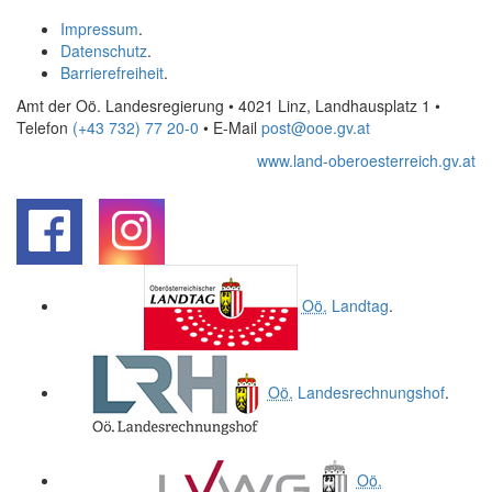
Impressum
.
Datenschutz
.
Barrierefreiheit
.
Amt der Oö. Landesregierung • 4021 Linz, Landhausplatz 1
•
Telefon
(+43 732) 77 20-0
• E-Mail
post@ooe.gv.at
www.land-oberoesterreich.gv.at
.
.
Oö.
Landtag
.
Oö.
Landesrechnungshof
.
Oö.