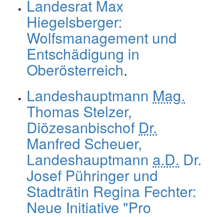
Landesrat Max
Hiegelsberger:
Wolfsmanagement und
Entschädigung in
Oberösterreich
.
Landeshauptmann
Mag.
Thomas Stelzer,
Diözesanbischof
Dr.
Manfred Scheuer,
Landeshauptmann
a.D.
Dr.
Josef Pühringer und
Stadträtin Regina Fechter:
Neue Initiative "Pro