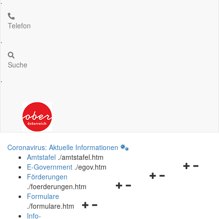
.
Telefon
.
Suche
.
Coronavirus: Aktuelle Informationen
Amtstafel
.
/amtstafel.htm
Navigation
E-Government
.
/egov.htm
Navigationsmenü
öffnen
Förderungen
Navigationsmenü
öffnen
und
.
/foerderungen.htm
öffnen
und
schließen
Formulare
Navigationsmenü
und
schließen
.
/formulare.htm
öffnen
schließen
Info-