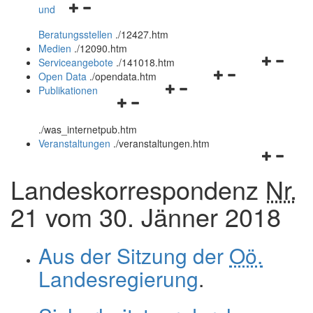
Navigationsmenü
und
und
öffnen
schließen
Beratungsstellen
.
/12427.htm
und
Medien
.
/12090.htm
schließen
Navigation
Serviceangebote
.
/141018.htm
Navigationsmenü
öffnen
Open Data
.
/opendata.htm
Navigationsmenü
öffnen
und
Publikationen
Navigationsmenü
öffnen
und
schließen
öffnen
und
schließen
.
/was_internetpub.htm
und
schließen
Veranstaltungen
.
/veranstaltungen.htm
schließen
Navigation
öffnen
Landeskorrespondenz
Nr.
und
schließen
21 vom 30. Jänner 2018
Aus der Sitzung der
Oö.
Landesregierung
.