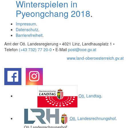
Winterspielen in
Pyeongchang 2018
.
Impressum
.
Datenschutz
.
Barrierefreiheit
.
Amt der Oö. Landesregierung • 4021 Linz, Landhausplatz 1
•
Telefon
(+43 732) 77 20-0
• E-Mail
post@ooe.gv.at
www.land-oberoesterreich.gv.at
.
.
Oö.
Landtag
.
Oö.
Landesrechnungshof
.