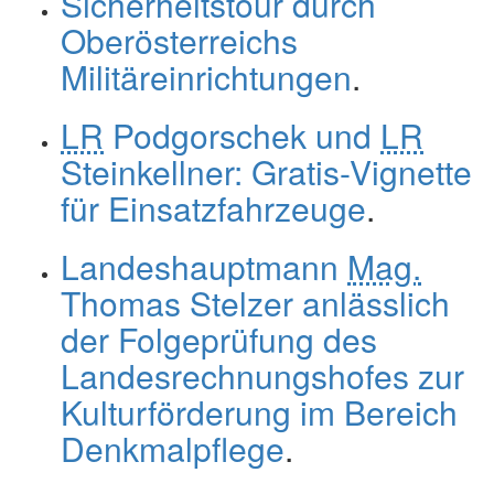
Sicherheitstour durch
Oberösterreichs
Militäreinrichtungen
.
LR
Podgorschek und
LR
Steinkellner: Gratis-Vignette
für Einsatzfahrzeuge
.
Landeshauptmann
Mag.
Thomas Stelzer anlässlich
der Folgeprüfung des
Landesrechnungshofes zur
Kulturförderung im Bereich
Denkmalpflege
.