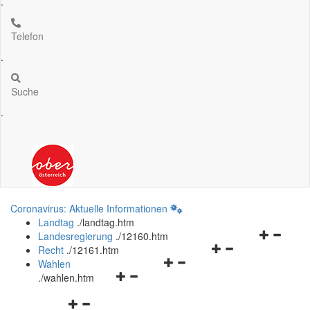
.
Telefon
.
Suche
.
Coronavirus: Aktuelle Informationen
Landtag
.
/landtag.htm
Navigation
Landesregierung
.
/12160.htm
Navigationsmenü
öffnen
Recht
.
/12161.htm
Navigationsmenü
öffnen
und
Wahlen
Navigationsmenü
öffnen
und
schließen
.
/wahlen.htm
öffnen
und
schließen
Navigationsmenü
und
schließen