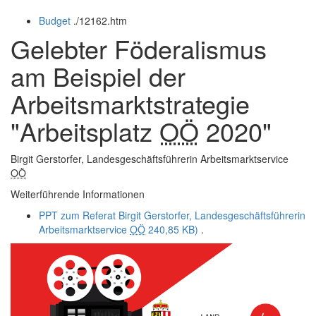
öffnen
schließen
Budget
.
/12162.htm
und
schließen
Gelebter Föderalismus
am Beispiel der
Arbeitsmarktstrategie
"Arbeitsplatz
OÖ
2020"
Birgit Gerstorfer, Landesgeschäftsführerin Arbeitsmarktservice
OÖ
Weiterführende Informationen
PPT zum Referat Birgit Gerstorfer, Landesgeschäftsführerin
Arbeitsmarktservice
OÖ
240,85 KB)
.