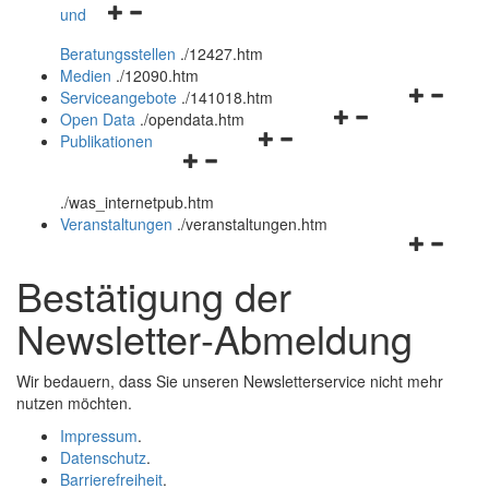
Navigationsmenü
und
und
öffnen
schließen
Beratungsstellen
.
/12427.htm
und
Medien
.
/12090.htm
schließen
Navigation
Serviceangebote
.
/141018.htm
Navigationsmenü
öffnen
Open Data
.
/opendata.htm
Navigationsmenü
öffnen
und
Publikationen
Navigationsmenü
öffnen
und
schließen
öffnen
und
schließen
.
/was_internetpub.htm
und
schließen
Veranstaltungen
.
/veranstaltungen.htm
schließen
Navigation
öffnen
Bestätigung der
und
schließen
Newsletter
-Abmeldung
Wir bedauern, dass Sie unseren Newsletterservice nicht mehr
nutzen möchten.
Impressum
.
Datenschutz
.
Barrierefreiheit
.