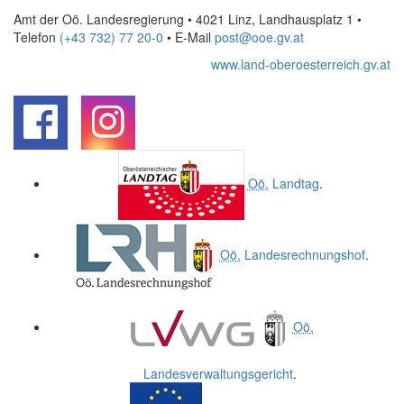
Amt der Oö. Landesregierung • 4021 Linz, Landhausplatz 1
•
Telefon
(+43 732) 77 20-0
• E-Mail
post@ooe.gv.at
www.land-oberoesterreich.gv.at
.
.
Oö.
Landtag
.
Oö.
Landesrechnungshof
.
Oö.
Landesverwaltungsgericht
.