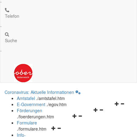
.
Telefon
.
Suche
.
Coronavirus: Aktuelle Informationen
Amtstafel
.
/amtstafel.htm
Navigation
E-Government
.
/egov.htm
Navigationsmenü
öffnen
Förderungen
Navigationsmenü
öffnen
und
.
/foerderungen.htm
öffnen
und
schließen
Formulare
Navigationsmenü
und
schließen
.
/formulare.htm
öffnen
schließen
Info-