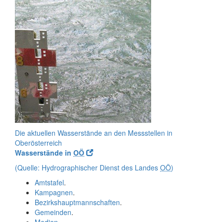
Die aktuellen Wasserstände an den Messstellen in
Oberösterreich
Wasserstände in
OÖ
(Quelle: Hydrographischer Dienst des Landes
OÖ
)
Amtstafel
.
Kampagnen
.
Bezirkshauptmannschaften
.
Gemeinden
.