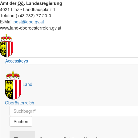
Amt der
Oö.
Landesregierung
4021 Linz • Landhausplatz 1
Telefon (+43 732) 77 20-0
E-Mail
post@ooe.gv.at
www.land-oberoesterreich.gv.at
Accesskeys
Land
Oberösterreich
Schnellsuche
Schnellsuche
Suchen