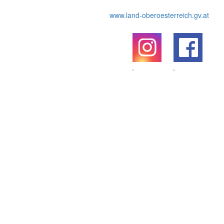
www.land-oberoesterreich.gv.at
.
.