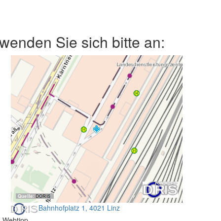
enden Sie sich bitte an:
Bahnhofplatz 1, 4021 Linz
Webtipp