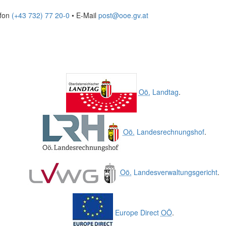
efon
(+43 732) 77 20-0
• E-Mail
post@ooe.gv.at
Oö.
Landtag
.
Oö.
Landesrechnungshof
.
Oö.
Landesverwaltungsgericht
.
Europe Direct
OÖ
.