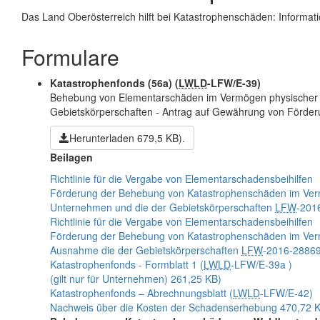
Das Land Oberösterreich hilft bei Katastrophenschäden: Informa
Formulare
Katastrophenfonds (56a)
(
LWLD
-LFW/E-39)
Behebung von Elementarschäden im Vermögen physischer u
Gebietskörperschaften - Antrag auf Gewährung von Förder
Herunterladen
679,5 KB)
.
Beilagen
Richtlinie für die Vergabe von Elementarschadensbeihilfen
Förderung der Behebung von Katastrophenschäden im Verm
Unternehmen und die der Gebietskörperschaften
LFW
-201
Richtlinie für die Vergabe von Elementarschadensbeihilfen
Förderung der Behebung von Katastrophenschäden im Verm
Ausnahme die der Gebietskörperschaften
LFW
-2016-2886
Katastrophenfonds - Formblatt 1
(
LWLD
-LFW/E-39a )
(gilt nur für Unternehmen)
261,25 KB)
Katastrophenfonds – Abrechnungsblatt
(
LWLD
-LFW/E-42)
Nachweis über die Kosten der Schadenserhebung
470,72 K