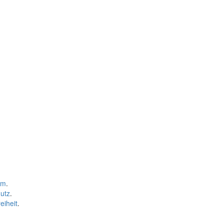
um
.
utz
.
eiheit
.