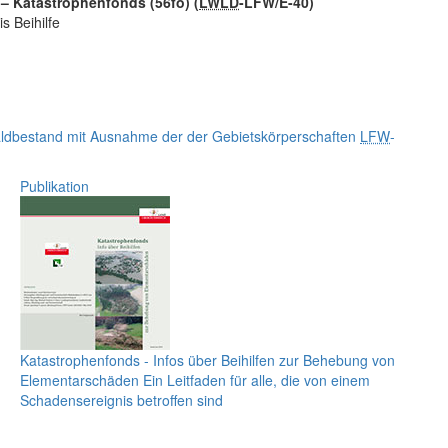
 Katastrophenfonds (56fo)
(
LWLD
-LFW/E-40)
s Beihilfe
dbestand mit Ausnahme der der Gebietskörperschaften
LFW
-
Publikation
Katastrophenfonds - Infos über Beihilfen zur Behebung von
Elementarschäden
Ein Leitfaden für alle, die von einem
Schadensereignis betroffen sind