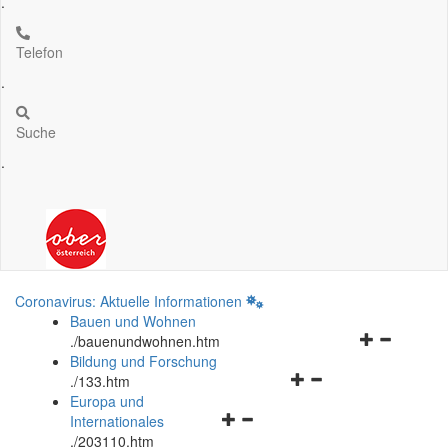
.
Telefon
.
Suche
.
Coronavirus: Aktuelle Informationen
Bauen und Wohnen
Navigationsm
.
/bauenundwohnen.htm
öffnen
Bildung und Forschung
Navigationsmenü
und
.
/133.htm
öffnen
schließen
Europa und
Navigationsmenü
und
Internationales
öffnen
schließen
.
/203110.htm