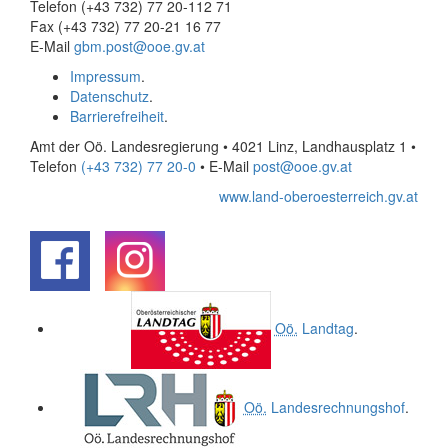
Telefon (+43 732) 77 20-112 71
Fax (+43 732) 77 20-21 16 77
E-Mail
gbm.post@ooe.gv.at
Impressum
.
Datenschutz
.
Barrierefreiheit
.
Amt der Oö. Landesregierung • 4021 Linz, Landhausplatz 1
•
Telefon
(+43 732) 77 20-0
• E-Mail
post@ooe.gv.at
www.land-oberoesterreich.gv.at
.
.
Oö.
Landtag
.
Oö.
Landesrechnungshof
.