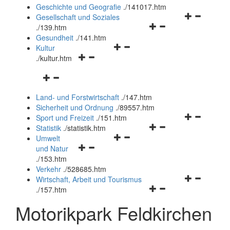
und
Geschichte und Geografie
.
/141017.htm
schließen
Navigationsm
Gesellschaft und Soziales
Navigationsmenü
öffnen
.
/139.htm
öffnen
und
Gesundheit
.
/141.htm
Navigationsmenü
und
schließen
Kultur
Navigationsmenü
öffnen
schließen
.
/kultur.htm
öffnen
und
Navigationsmenü
und
schließen
öffnen
schließen
Land- und Forstwirtschaft
.
/147.htm
und
Sicherheit und Ordnung
.
/89557.htm
schließen
Navigationsm
Sport und Freizeit
.
/151.htm
Navigationsmenü
öffnen
Statistik
.
/statistik.htm
Navigationsmenü
öffnen
und
Umwelt
Navigationsmenü
öffnen
und
schließen
und Natur
öffnen
und
schließen
.
/153.htm
und
schließen
Verkehr
.
/528685.htm
schließen
Navigationsm
Wirtschaft, Arbeit und Tourismus
Navigationsmenü
öffnen
.
/157.htm
öffnen
und
Motorikpark Feldkirchen
und
schließen
schließen