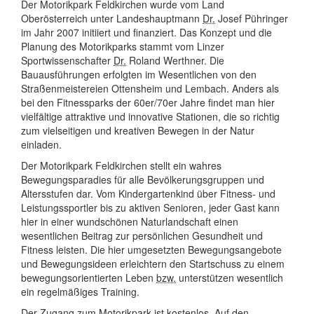
Der Motorikpark Feldkirchen wurde vom Land
Oberösterreich unter Landeshauptmann
Dr.
Josef Pühringer
im Jahr 2007 initiiert und finanziert. Das Konzept und die
Planung des Motorikparks stammt vom Linzer
Sportwissenschafter
Dr.
Roland Werthner. Die
Bauausführungen erfolgten im Wesentlichen von den
Straßenmeistereien Ottensheim und Lembach. Anders als
bei den Fitnessparks der 60er/70er Jahre findet man hier
vielfältige attraktive und innovative Stationen, die so richtig
zum vielseitigen und kreativen Bewegen in der Natur
einladen.
Der Motorikpark Feldkirchen stellt ein wahres
Bewegungsparadies für alle Bevölkerungsgruppen und
Altersstufen dar. Vom Kindergartenkind über Fitness- und
Leistungssportler bis zu aktiven Senioren, jeder Gast kann
hier in einer wundschönen Naturlandschaft einen
wesentlichen Beitrag zur persönlichen Gesundheit und
Fitness leisten. Die hier umgesetzten Bewegungsangebote
und Bewegungsideen erleichtern den Startschuss zu einem
bewegungsorientierten Leben
bzw.
unterstützen wesentlich
ein regelmäßiges Training.
Der Zugang zum Motorikpark ist kostenlos. Auf den