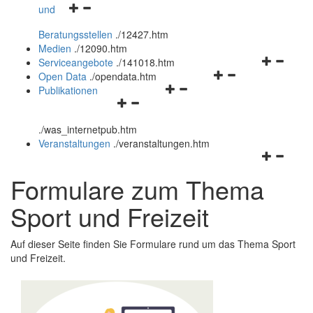
Navigationsmenü
und
und
öffnen
schließen
Beratungsstellen
.
/12427.htm
und
Medien
.
/12090.htm
schließen
Navigation
Serviceangebote
.
/141018.htm
Navigationsmenü
öffnen
Open Data
.
/opendata.htm
Navigationsmenü
öffnen
und
Publikationen
Navigationsmenü
öffnen
und
schließen
öffnen
und
schließen
.
/was_internetpub.htm
und
schließen
Veranstaltungen
.
/veranstaltungen.htm
schließen
Navigation
öffnen
Formulare zum Thema
und
schließen
Sport und Freizeit
Auf dieser Seite finden Sie Formulare rund um das Thema Sport
und Freizeit.