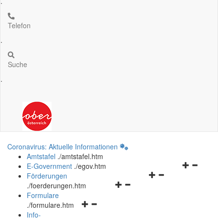
.
Telefon
.
Suche
.
Coronavirus: Aktuelle Informationen
Amtstafel
.
/amtstafel.htm
Navigation
E-Government
.
/egov.htm
Navigationsmenü
öffnen
Förderungen
Navigationsmenü
öffnen
und
.
/foerderungen.htm
öffnen
und
schließen
Formulare
Navigationsmenü
und
schließen
.
/formulare.htm
öffnen
schließen
Info-