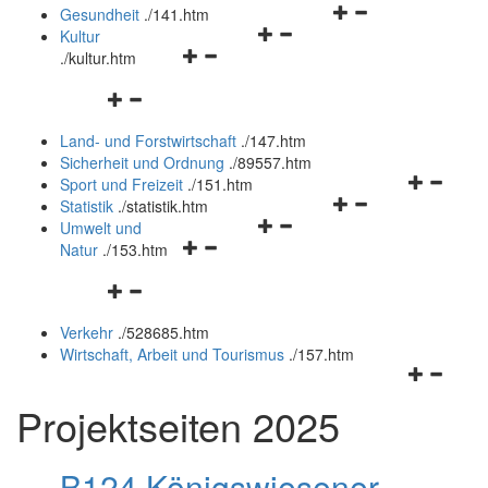
Navigationsmenü
öffnen
Gesundheit
.
/141.htm
Navigationsmenü
öffnen
und
Kultur
Navigationsmenü
öffnen
und
schließen
.
/kultur.htm
öffnen
und
schließen
Navigationsmenü
und
schließen
öffnen
schließen
Land- und Forstwirtschaft
.
/147.htm
und
Sicherheit und Ordnung
.
/89557.htm
schließen
Navigation
Sport und Freizeit
.
/151.htm
Navigationsmenü
öffnen
Statistik
.
/statistik.htm
Navigationsmenü
öffnen
und
Umwelt und
Navigationsmenü
öffnen
und
schließen
Natur
.
/153.htm
öffnen
und
schließen
Navigationsmenü
und
schließen
öffnen
schließen
Verkehr
.
/528685.htm
und
Wirtschaft, Arbeit und Tourismus
.
/157.htm
schließen
Navigation
öffnen
Projektseiten 2025
und
schließen
B124 Königswiesener