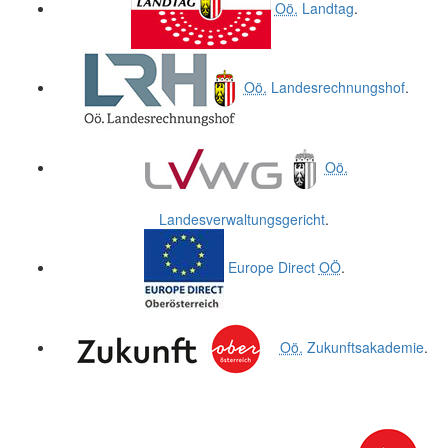
Oö.
Landtag
.
Oö.
Landesrechnungshof
.
Oö.
Landesverwaltungsgericht
.
Europe Direct
OÖ
.
Oö.
Zukunftsakademie
.