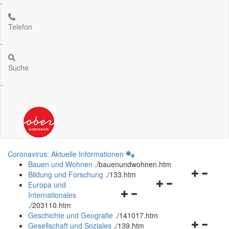
.
Telefon
.
Suche
.
Coronavirus: Aktuelle Informationen
Bauen und Wohnen
.
/bauenundwohnen.htm
Navigation
Bildung und Forschung
.
/133.htm
Navigationsmenü
öffnen
Europa und
Navigationsmenü
öffnen
und
Internationales
öffnen
und
schließen
.
/203110.htm
und
schließen
Geschichte und Geografie
.
/141017.htm
schließen
Navigation
Gesellschaft und Soziales
.
/139.htm