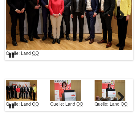
Weiter
Quelle: Land
OÖ
Qu
Pause
Quelle: Land
OÖ
Quelle: Land
OÖ
Quelle: Land
OÖ
Weiter
Pause