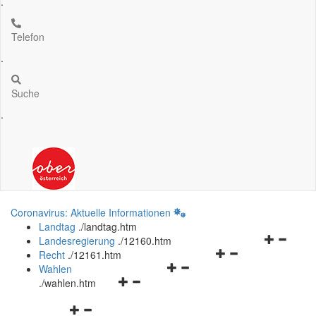
.
Telefon
.
Suche
.
Coronavirus: Aktuelle Informationen
Landtag
.
/landtag.htm
Navigation
Landesregierung
.
/12160.htm
Navigationsmenü
öffnen
Recht
.
/12161.htm
Navigationsmenü
öffnen
und
Wahlen
Navigationsmenü
öffnen
und
schließen
.
/wahlen.htm
öffnen
und
schließen
Navigationsmenü
und
schließen