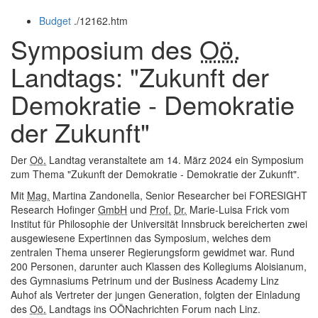
öffnen
schließen
Budget
.
/12162.htm
und
schließen
Symposium des
Oö.
Landtags: "Zukunft der
Demokratie - Demokratie
der Zukunft"
Der
Oö.
Landtag veranstaltete am 14. März 2024 ein Symposium
zum Thema "Zukunft der Demokratie - Demokratie der Zukunft".
Mit
Mag.
Martina Zandonella, Senior Researcher bei
FORESIGHT
Research
Hofinger
GmbH
und
Prof.
Dr.
Marie-Luisa Frick vom
Institut für Philosophie der Universität Innsbruck bereicherten zwei
ausgewiesene Expertinnen das Symposium, welches dem
zentralen Thema unserer Regierungsform gewidmet war. Rund
200 Personen, darunter auch Klassen des Kollegiums Aloisianum,
des Gymnasiums Petrinum und der Business Academy Linz
Auhof als Vertreter der jungen Generation, folgten der Einladung
des
Oö.
Landtags ins OÖNachrichten Forum nach Linz.