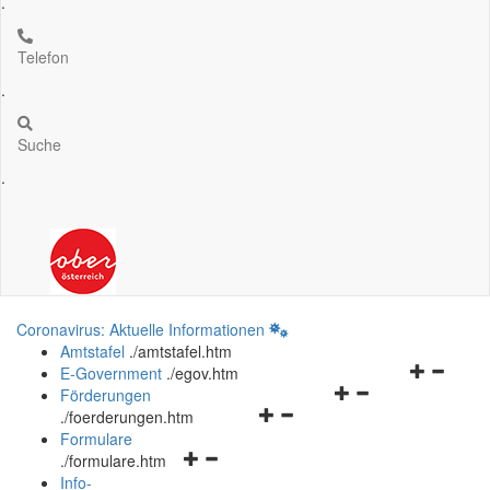
.
Telefon
.
Suche
.
Coronavirus: Aktuelle Informationen
Amtstafel
.
/amtstafel.htm
Navigation
E-Government
.
/egov.htm
Navigationsmenü
öffnen
Förderungen
Navigationsmenü
öffnen
und
.
/foerderungen.htm
öffnen
und
schließen
Formulare
Navigationsmenü
und
schließen
.
/formulare.htm
öffnen
schließen
Info-