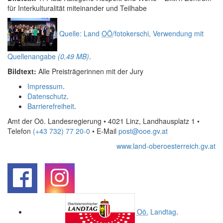
für Interkulturalität miteinander und Teilhabe
Quelle: Land
OÖ
/fotokerschi, Verwendung mit
Quellenangabe
(0,49 MB)
.
Bildtext:
Alle Preisträgerinnen mit der Jury
Impressum
.
Datenschutz
.
Barrierefreiheit
.
Amt der Oö. Landesregierung • 4021 Linz, Landhausplatz 1
•
Telefon
(+43 732) 77 20-0
• E-Mail
post@ooe.gv.at
www.land-oberoesterreich.gv.at
.
.
Oö.
Landtag
.