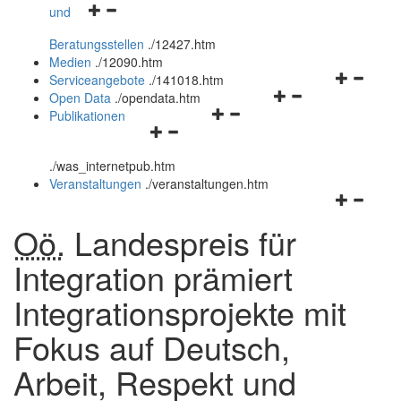
Navigationsmenü
und
und
öffnen
schließen
Beratungsstellen
.
/12427.htm
und
Medien
.
/12090.htm
schließen
Navigation
Serviceangebote
.
/141018.htm
Navigationsmenü
öffnen
Open Data
.
/opendata.htm
Navigationsmenü
öffnen
und
Publikationen
Navigationsmenü
öffnen
und
schließen
öffnen
und
schließen
.
/was_internetpub.htm
und
schließen
Veranstaltungen
.
/veranstaltungen.htm
schließen
Navigation
öffnen
Oö.
Landespreis für
und
schließen
Integration prämiert
Integrationsprojekte mit
Fokus auf Deutsch,
Arbeit, Respekt und