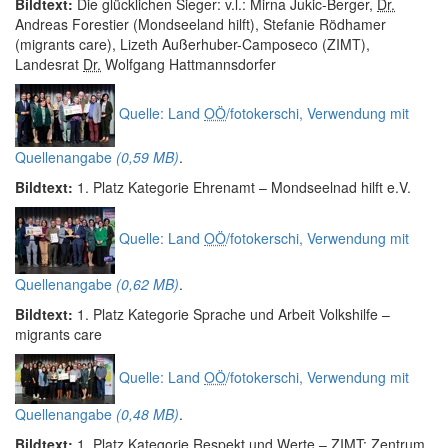
Bildtext:
Die glücklichen Sieger: v.l.: Mirna Jukic-Berger,
Dr.
Andreas Forestier (Mondseeland hilft), Stefanie Rödhamer
(migrants care), Lizeth Außerhuber-Camposeco (ZIMT),
Landesrat
Dr.
Wolfgang Hattmannsdorfer
Quelle: Land
OÖ
/fotokerschi, Verwendung mit
Quellenangabe
(0,59 MB)
.
Bildtext:
1. Platz Kategorie Ehrenamt – Mondseelnad hilft e.V.
Quelle: Land
OÖ
/fotokerschi, Verwendung mit
Quellenangabe
(0,62 MB)
.
Bildtext:
1. Platz Kategorie Sprache und Arbeit Volkshilfe –
migrants care
Quelle: Land
OÖ
/fotokerschi, Verwendung mit
Quellenangabe
(0,48 MB)
.
Bildtext:
1. Platz Kategorie Respekt und Werte – ZIMT: Zentrum