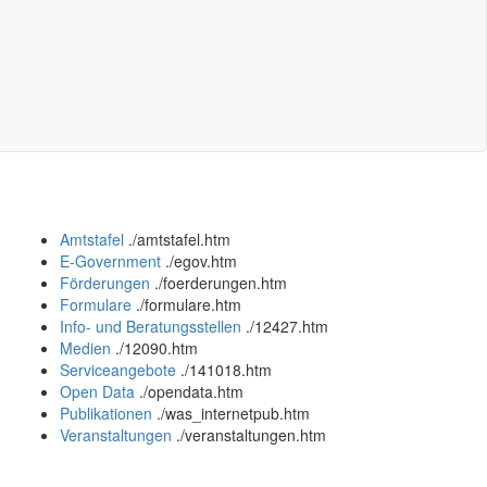
Amtstafel
.
/amtstafel.htm
E-Government
.
/egov.htm
Förderungen
.
/foerderungen.htm
Formulare
.
/formulare.htm
Info- und Beratungsstellen
.
/12427.htm
Medien
.
/12090.htm
Serviceangebote
.
/141018.htm
Open Data
.
/opendata.htm
Publikationen
.
/was_internetpub.htm
Veranstaltungen
.
/veranstaltungen.htm