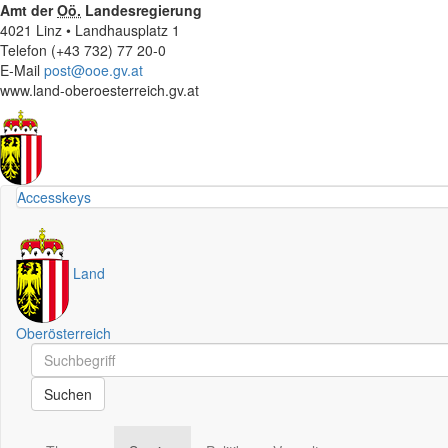
Amt der
Oö.
Landesregierung
4021 Linz • Landhausplatz 1
Telefon (+43 732) 77 20-0
E-Mail
post@ooe.gv.at
www.land-oberoesterreich.gv.at
Accesskeys
Land
Oberösterreich
Schnellsuche
Schnellsuche
Suchen