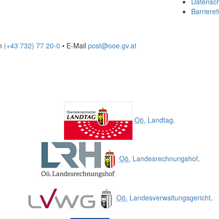
Datensc
Barrieref
on
(+43 732) 77 20-0
• E-Mail
post@ooe.gv.at
Oö.
Landtag
.
Oö.
Landesrechnungshof
.
Oö.
Landesverwaltungsgericht
.