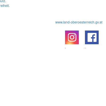
hutz
.
reiheit
.
www.land-oberoesterreich.gv.at
.
.