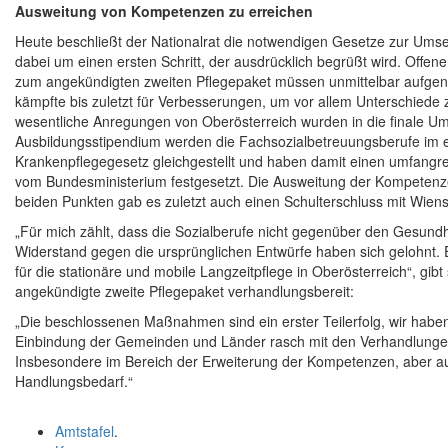
Ausweitung von Kompetenzen zu erreichen
Heute beschließt der Nationalrat die notwendigen Gesetze zur Umse
dabei um einen ersten Schritt, der ausdrücklich begrüßt wird. Of
zum angekündigten zweiten Pflegepaket müssen unmittelbar aufg
kämpfte bis zuletzt für Verbesserungen, um vor allem Unterschiede
wesentliche Anregungen von Oberösterreich wurden in die finale 
Ausbildungsstipendium werden die Fachsozialbetreuungsberufe im 
Krankenpflegegesetz gleichgestellt und haben damit einen umfangrei
vom Bundesministerium festgesetzt. Die Ausweitung der Kompetenze
beiden Punkten gab es zuletzt auch einen Schulterschluss mit Wiens
„Für mich zählt, dass die Sozialberufe nicht gegenüber den Gesund
Widerstand gegen die ursprünglichen Entwürfe haben sich gelohnt.
für die stationäre und mobile Langzeitpflege in Oberösterreich“, gibt
angekündigte zweite Pflegepaket verhandlungsbereit:
„Die beschlossenen Maßnahmen sind ein erster Teilerfolg, wir haben
Einbindung der Gemeinden und Länder rasch mit den Verhandlungen
Insbesondere im Bereich der Erweiterung der Kompetenzen, aber a
Handlungsbedarf.“
Amtstafel
.