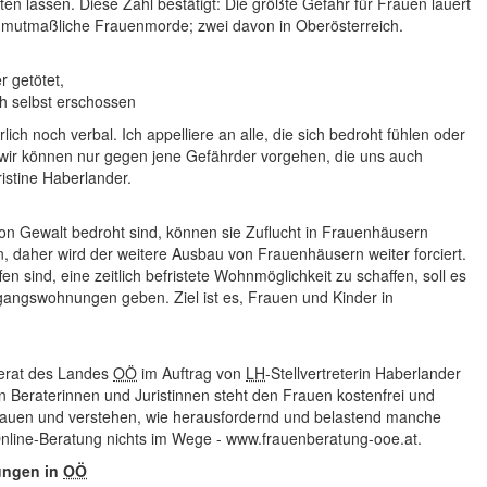
en lassen. Diese Zahl bestätigt: Die größte Gefahr für Frauen lauert
7 mutmaßliche Frauenmorde; zwei davon in Oberösterreich.
r getötet,
h selbst erschossen
ich noch verbal. Ich appelliere an alle, die sich bedroht fühlen oder
 wir können nur gegen jene Gefährder vorgehen, die uns auch
istine Haberlander.
on Gewalt bedroht sind, können sie Zuflucht in Frauenhäusern
en, daher wird der weitere Ausbau von Frauenhäusern weiter forciert.
 sind, eine zeitlich befristete Wohnmöglichkeit zu schaffen, soll es
gangswohnungen geben. Ziel ist es, Frauen und Kinder in
eferat des Landes
OÖ
im Auftrag von
LH
-Stellvertreterin Haberlander
 Beraterinnen und Juristinnen steht den Frauen kostenfrei und
Frauen und verstehen, wie herausfordernd und belastend manche
nline
-Beratung nichts im Wege - www.frauenberatung-ooe.at.
ungen in
OÖ