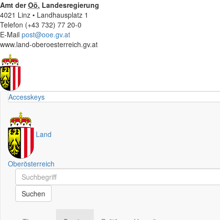
Amt der
Oö.
Landesregierung
4021 Linz • Landhausplatz 1
Telefon (+43 732) 77 20-0
E-Mail
post@ooe.gv.at
www.land-oberoesterreich.gv.at
Accesskeys
Land
Oberösterreich
Schnellsuche
Schnellsuche
Suchen