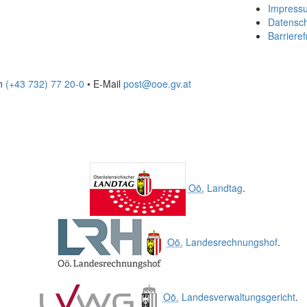
Impress
Datensc
Barrieref
on
(+43 732) 77 20-0
• E-Mail
post@ooe.gv.at
Oö.
Landtag
.
Oö.
Landesrechnungshof
.
Oö.
Landesverwaltungsgericht
.