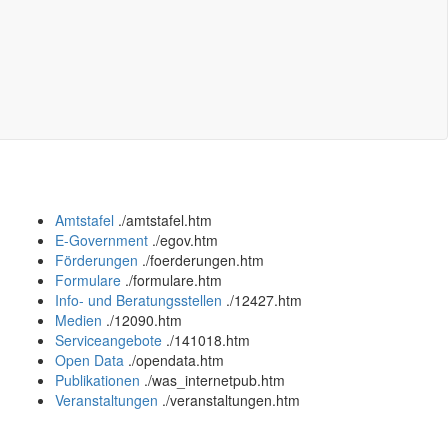
Amtstafel
.
/amtstafel.htm
E-Government
.
/egov.htm
Förderungen
.
/foerderungen.htm
Formulare
.
/formulare.htm
Info- und Beratungsstellen
.
/12427.htm
Medien
.
/12090.htm
Serviceangebote
.
/141018.htm
Open Data
.
/opendata.htm
Publikationen
.
/was_internetpub.htm
Veranstaltungen
.
/veranstaltungen.htm