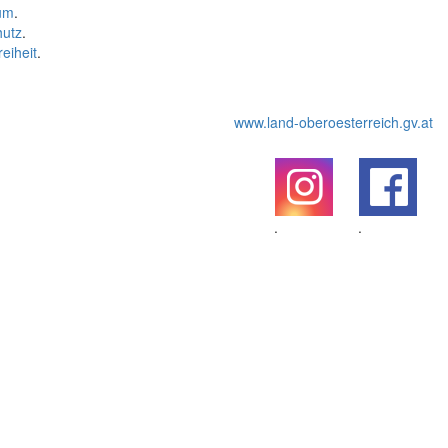
um
.
hutz
.
reiheit
.
www.land-oberoesterreich.gv.at
.
.