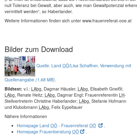
null Toleranz bei Gewalt, aber auch, wie man Gewaltpotenzial erken
vermittelt werden“, so Haberlander.
Weitere Informationen finden sich unter www.frauenreferat-ooe.at
Bilder zum
Download
Quelle: Land
OÖ
/Lisa Schaffner, Verwendung mit
Quellenangabe
(1,68 MB)
.
Bildtext:
v.l.:
LAbg.
Dagmar Häusler,
LAbg.
Elisabeth Gneißl;
LAbg.
Renate Heitz;
LAbg.
Dagmar Engl; Frauenreferentin
LH
-
Stellvertreterin Christine Haberlander;
LAbg.
Stefanie Hofmann
und Klubobmann
LAbg.
Felix Eypeltauer
Nähere Informationen
Homepage Land
OÖ
- Frauenreferat
OÖ
.
Homepage Frauenberatung
OÖ
.