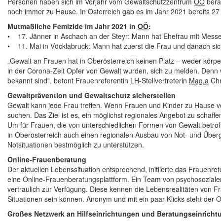
Personen haben sich im Vorjahr vom Gewaltschutzzentrum
OÖ
berat
noch immer zu Hause. In Österreich gab es im Jahr 2021 bereits 2
Mutmaßliche Femizide im Jahr 2021 in
OÖ
:
• 17. Jänner in Aschach an der Steyr: Mann hat Ehefrau mit Messe
• 11. Mai in Vöcklabruck: Mann hat zuerst die Frau und danach sic
„Gewalt an Frauen hat in Oberösterreich keinen Platz – weder körperl
in der Corona-Zeit Opfer von Gewalt wurden, sich zu melden. Denn
bekannt sind“, betont Frauenreferentin
LH
-Stellvertreterin
Mag.a
Chr
Gewaltprävention und Gewaltschutz sicherstellen
Gewalt kann jede Frau treffen. Wenn Frauen und Kinder zu Hause v
suchen. Das Ziel ist es, ein möglichst regionales Angebot zu schaff
Um für Frauen, die von unterschiedlichen Formen von Gewalt betroffen
in Oberösterreich auch einen regionalen Ausbau von Not- und Über
Notsituationen bestmöglich zu unterstützen.
Online
-Frauenberatung
Der aktuellen Lebenssituation entsprechend, initiierte das Frauenr
eine
Online
-Frauenberatungsplattform. Ein
Team
von psychosozialen
vertraulich zur Verfügung. Diese kennen die Lebensrealitäten von 
Situationen sein können. Anonym und mit ein paar Klicks steht der
O
Großes Netzwerk an Hilfseinrichtungen und Beratungseinricht