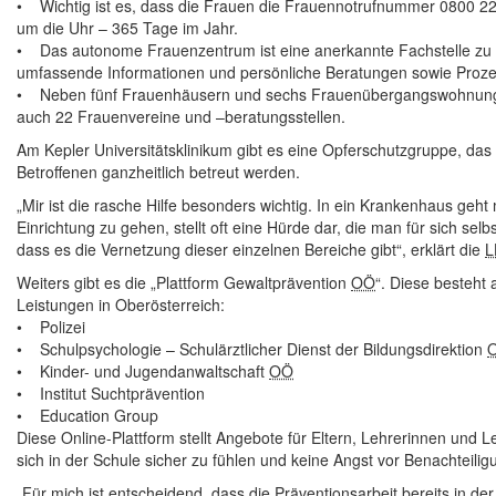
• Wichtig ist es, dass die Frauen die Frauennotrufnummer 0800 22
um die Uhr – 365 Tage im Jahr.
• Das autonome Frauenzentrum ist eine anerkannte Fachstelle zu 
umfassende Informationen und persönliche Beratungen sowie Proze
• Neben fünf Frauenhäusern und sechs Frauenübergangswohnun
auch 22 Frauenvereine und –beratungsstellen.
Am Kepler Universitätsklinikum gibt es eine Opferschutzgruppe, d
Betroffenen ganzheitlich betreut werden.
„Mir ist die rasche Hilfe besonders wichtig. In ein Krankenhaus geht
Einrichtung zu gehen, stellt oft eine Hürde dar, die man für sich se
dass es die Vernetzung dieser einzelnen Bereiche gibt“, erklärt die
L
Weiters gibt es die „Plattform Gewaltprävention
OÖ
“. Diese besteht
Leistungen in Oberösterreich:
• Polizei
• Schulpsychologie – Schulärztlicher Dienst der Bildungsdirektion
• Kinder- und Jugendanwaltschaft
OÖ
• Institut Suchtprävention
• Education Group
Diese
Online
-Plattform stellt Angebote für Eltern, Lehrerinnen und 
sich in der Schule sicher zu fühlen und keine Angst vor Benachteil
„Für mich ist entscheidend, dass die Präventionsarbeit bereits in d