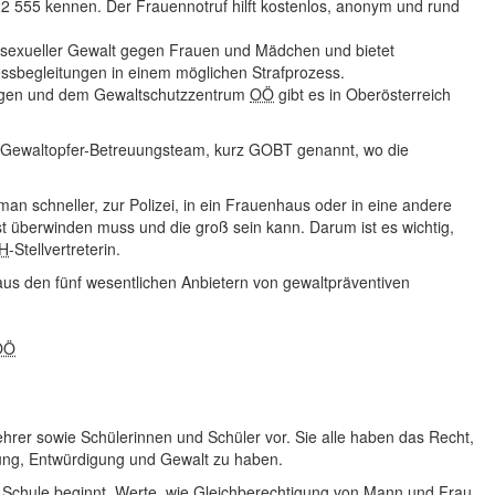
2 555 kennen. Der Frauennotruf hilft kostenlos, anonym und rund
sexueller Gewalt gegen Frauen und Mädchen und bietet
ssbegleitungen in einem möglichen Strafprozess.
gen und dem Gewaltschutzzentrum
OÖ
gibt es in Oberösterreich
as Gewaltopfer-Betreuungsteam, kurz GOBT genannt, wo die
 man schneller, zur Polizei, in ein Frauenhaus oder in eine andere
lbst überwinden muss und die groß sein kann. Darum ist es wichtig,
H
-Stellvertreterin.
 aus den fünf wesentlichen Anbietern von gewaltpräventiven
OÖ
Lehrer sowie Schülerinnen und Schüler vor. Sie alle haben das Recht,
igung, Entwürdigung und Gewalt zu haben.
er Schule beginnt. Werte, wie Gleichberechtigung von Mann und Frau,