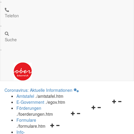
.
Telefon
.
Suche
.
Coronavirus: Aktuelle Informationen
Amtstafel
.
/amtstafel.htm
Navigation
E-Government
.
/egov.htm
Navigationsmenü
öffnen
Förderungen
Navigationsmenü
öffnen
und
.
/foerderungen.htm
öffnen
und
schließen
Formulare
Navigationsmenü
und
schließen
.
/formulare.htm
öffnen
schließen
Info-