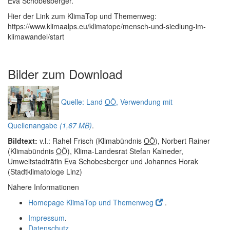
Eva Schobesberger.
Hier der Link zum KlimaTop und Themenweg:
https://www.klimaalps.eu/klimatope/mensch-und-siedlung-im-
klimawandel/start
Bilder zum
Download
Quelle: Land
OÖ
, Verwendung mit
Quellenangabe
(1,67 MB)
.
Bildtext:
v.l.: Rahel Frisch (Klimabündnis
OÖ
), Norbert Rainer
(Klimabündnis
OÖ
), Klima-Landesrat Stefan Kaineder,
Umweltstadträtin Eva Schobesberger und Johannes Horak
(Stadtklimatologe Linz)
Nähere Informationen
Homepage KlimaTop und Themenweg
.
Impressum
.
Datenschutz
.