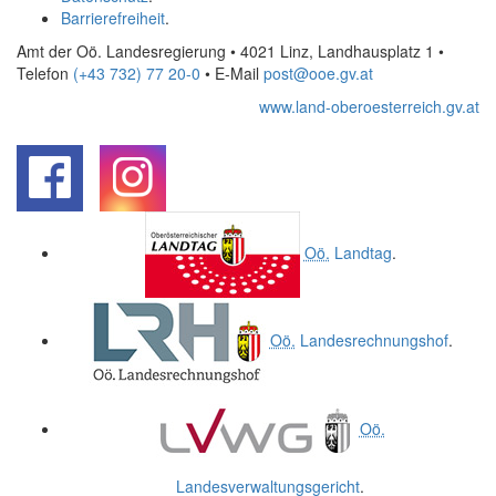
Barrierefreiheit
.
Amt der Oö. Landesregierung • 4021 Linz, Landhausplatz 1
•
Telefon
(+43 732) 77 20-0
• E-Mail
post@ooe.gv.at
www.land-oberoesterreich.gv.at
.
.
Oö.
Landtag
.
Oö.
Landesrechnungshof
.
Oö.
Landesverwaltungsgericht
.