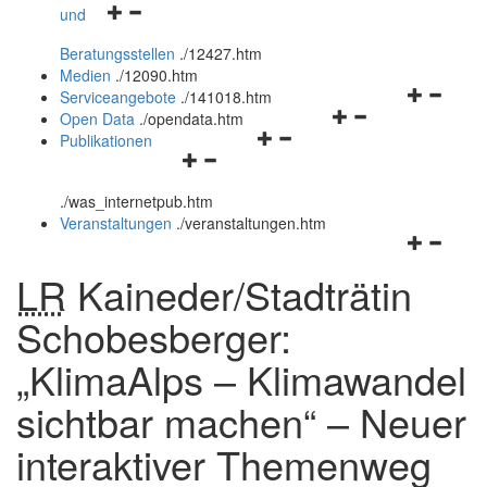
Navigationsmenü
und
und
öffnen
schließen
Beratungsstellen
.
/12427.htm
und
Medien
.
/12090.htm
schließen
Navigation
Serviceangebote
.
/141018.htm
Navigationsmenü
öffnen
Open Data
.
/opendata.htm
Navigationsmenü
öffnen
und
Publikationen
Navigationsmenü
öffnen
und
schließen
öffnen
und
schließen
.
/was_internetpub.htm
und
schließen
Veranstaltungen
.
/veranstaltungen.htm
schließen
Navigation
öffnen
LR
Kaineder/Stadträtin
und
schließen
Schobesberger:
„KlimaAlps – Klimawandel
sichtbar machen“ – Neuer
interaktiver Themenweg