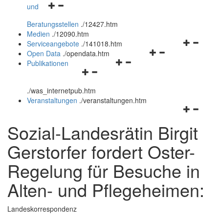
Navigationsmenü
und
und
öffnen
schließen
Beratungsstellen
.
/12427.htm
und
Medien
.
/12090.htm
schließen
Navigation
Serviceangebote
.
/141018.htm
Navigationsmenü
öffnen
Open Data
.
/opendata.htm
Navigationsmenü
öffnen
und
Publikationen
Navigationsmenü
öffnen
und
schließen
öffnen
und
schließen
.
/was_internetpub.htm
und
schließen
Veranstaltungen
.
/veranstaltungen.htm
schließen
Navigation
öffnen
Sozial-Landesrätin Birgit
und
schließen
Gerstorfer fordert Oster-
Regelung für Besuche in
Alten- und Pflegeheimen:
Landeskorrespondenz