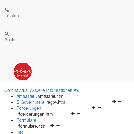
.
Telefon
.
Suche
.
Coronavirus: Aktuelle Informationen
Amtstafel
.
/amtstafel.htm
Navigation
E-Government
.
/egov.htm
Navigationsmenü
öffnen
Förderungen
Navigationsmenü
öffnen
und
.
/foerderungen.htm
öffnen
und
schließen
Formulare
Navigationsmenü
und
schließen
.
/formulare.htm
öffnen
schließen
Info-