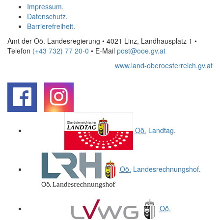
Impressum
.
Datenschutz
.
Barrierefreiheit
.
Amt der Oö. Landesregierung • 4021 Linz, Landhausplatz 1
•
Telefon
(+43 732) 77 20-0
• E-Mail
post@ooe.gv.at
www.land-oberoesterreich.gv.at
.
.
Oö.
Landtag
.
Oö.
Landesrechnungshof
.
Oö.