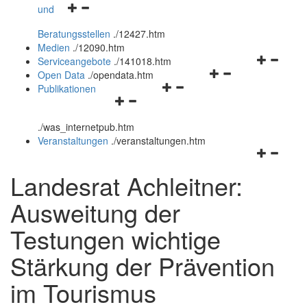
Navigationsmenü
und
und
öffnen
schließen
Beratungsstellen
.
/12427.htm
und
Medien
.
/12090.htm
schließen
Navigation
Serviceangebote
.
/141018.htm
Navigationsmenü
öffnen
Open Data
.
/opendata.htm
Navigationsmenü
öffnen
und
Publikationen
Navigationsmenü
öffnen
und
schließen
öffnen
und
schließen
.
/was_internetpub.htm
und
schließen
Veranstaltungen
.
/veranstaltungen.htm
schließen
Navigation
öffnen
Landesrat Achleitner:
und
schließen
Ausweitung der
Testungen wichtige
Stärkung der Prävention
im Tourismus