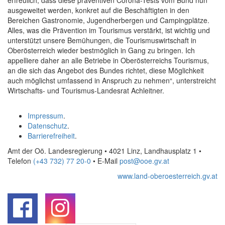
erfreulich, dass diese präventiven Corona-Tests vom Bund nun
ausgeweitet werden, konkret auf die Beschäftigten in den
Bereichen Gastronomie, Jugendherbergen und
Camping
plätze.
Alles, was die Prävention im Tourismus verstärkt, ist wichtig und
unterstützt unsere Bemühungen, die Tourismuswirtschaft in
Oberösterreich wieder bestmöglich in Gang zu bringen. Ich
appelliere daher an alle Betriebe in Oberösterreichs Tourismus,
an die sich das Angebot des Bundes richtet, diese Möglichkeit
auch möglichst umfassend in Anspruch zu nehmen“, unterstreicht
Wirtschafts- und Tourismus-Landesrat Achleitner.
Impressum
.
Datenschutz
.
Barrierefreiheit
.
Amt der Oö. Landesregierung • 4021 Linz, Landhausplatz 1
•
Telefon
(+43 732) 77 20-0
• E-Mail
post@ooe.gv.at
www.land-oberoesterreich.gv.at