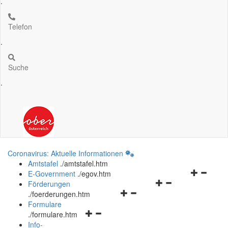
.
Telefon
.
Suche
.
Coronavirus: Aktuelle Informationen
Amtstafel
.
/amtstafel.htm
Navigation
E-Government
.
/egov.htm
Navigationsmenü
öffnen
Förderungen
Navigationsmenü
öffnen
und
.
/foerderungen.htm
öffnen
und
schließen
Formulare
Navigationsmenü
und
schließen
.
/formulare.htm
öffnen
schließen
Info-