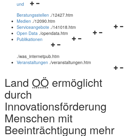
Navigationsmenü
und
und
öffnen
schließen
Beratungsstellen
.
/12427.htm
und
Medien
.
/12090.htm
schließen
Navigation
Serviceangebote
.
/141018.htm
Navigationsmenü
öffnen
Open Data
.
/opendata.htm
Navigationsmenü
öffnen
und
Publikationen
Navigationsmenü
öffnen
und
schließen
öffnen
und
schließen
.
/was_internetpub.htm
und
schließen
Veranstaltungen
.
/veranstaltungen.htm
schließen
Navigation
öffnen
Land
OÖ
ermöglicht
und
schließen
durch
Innovationsförderung
Menschen mit
Beeinträchtigung mehr