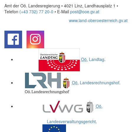
Amt der Oö. Landesregierung • 4021 Linz, Landhausplatz 1
•
Telefon
(+43 732) 77 20-0
• E-Mail
post@ooe.gv.at
www.land-oberoesterreich.gv.at
.
.
Oö.
Landtag
.
Oö.
Landesrechnungshof
.
Oö.
Landesverwaltungsgericht
.