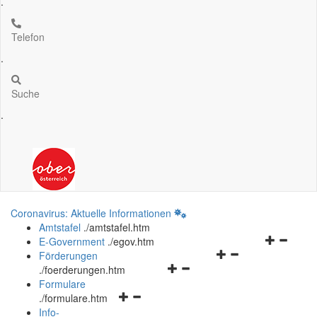
.
Telefon
.
Suche
.
Coronavirus: Aktuelle Informationen
Amtstafel
.
/amtstafel.htm
Navigation
E-Government
.
/egov.htm
Navigationsmenü
öffnen
Förderungen
Navigationsmenü
öffnen
und
.
/foerderungen.htm
öffnen
und
schließen
Formulare
Navigationsmenü
und
schließen
.
/formulare.htm
öffnen
schließen
Info-