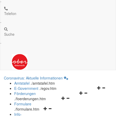
.
Telefon
.
Suche
.
Coronavirus: Aktuelle Informationen
Amtstafel
.
/amtstafel.htm
Navigation
E-Government
.
/egov.htm
Navigationsmenü
öffnen
Förderungen
Navigationsmenü
öffnen
und
.
/foerderungen.htm
öffnen
und
schließen
Formulare
Navigationsmenü
und
schließen
.
/formulare.htm
öffnen
schließen
Info-