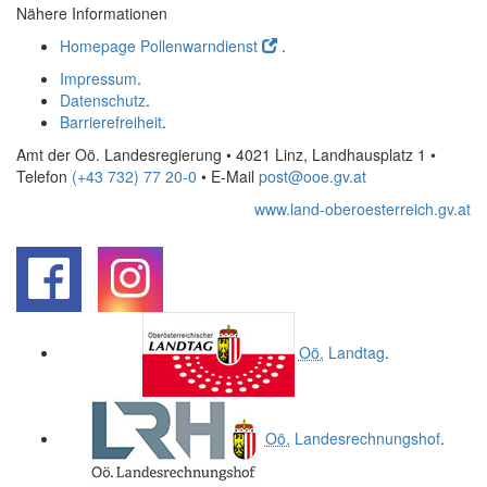
Nähere Informationen
Homepage Pollenwarndienst
.
Impressum
.
Datenschutz
.
Barrierefreiheit
.
Amt der Oö. Landesregierung • 4021 Linz, Landhausplatz 1
•
Telefon
(+43 732) 77 20-0
• E-Mail
post@ooe.gv.at
www.land-oberoesterreich.gv.at
.
.
Oö.
Landtag
.
Oö.
Landesrechnungshof
.