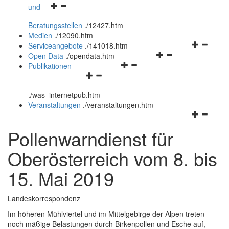
Navigationsmenü
und
und
öffnen
schließen
Beratungsstellen
.
/12427.htm
und
Medien
.
/12090.htm
schließen
Navigation
Serviceangebote
.
/141018.htm
Navigationsmenü
öffnen
Open Data
.
/opendata.htm
Navigationsmenü
öffnen
und
Publikationen
Navigationsmenü
öffnen
und
schließen
öffnen
und
schließen
.
/was_internetpub.htm
und
schließen
Veranstaltungen
.
/veranstaltungen.htm
schließen
Navigation
öffnen
Pollenwarndienst für
und
schließen
Oberösterreich vom 8. bis
15. Mai 2019
Landeskorrespondenz
Im höheren Mühlviertel und im Mittelgebirge der Alpen treten
noch mäßige Belastungen durch Birkenpollen und Esche auf,