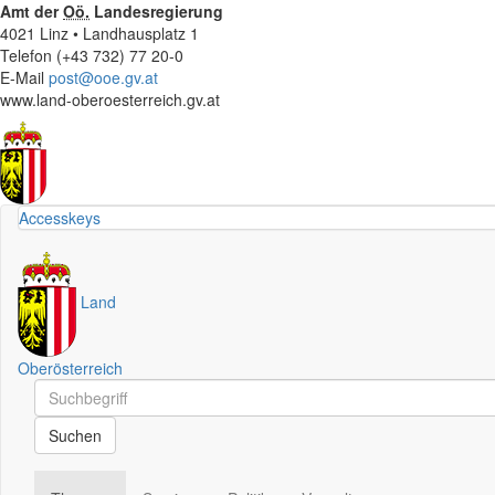
Amt der
Oö.
Landesregierung
4021 Linz • Landhausplatz 1
Telefon (+43 732) 77 20-0
E-Mail
post@ooe.gv.at
www.land-oberoesterreich.gv.at
Accesskeys
Land
Oberösterreich
Schnellsuche
Schnellsuche
Suchen