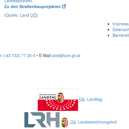
Landesstraßen.
Zu den Straßenbauprojekten
(Quelle: Land
OÖ
)
Impress
Datensc
Barrieref
on
(+43 732) 77 20-0
•
E-Mail
post@ooe.gv.at
Oö.
Landtag
.
Oö.
Landesrechnungshof
.