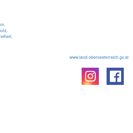
um
.
hutz
.
reiheit
.
www.land-oberoesterreich.gv.at
.
.