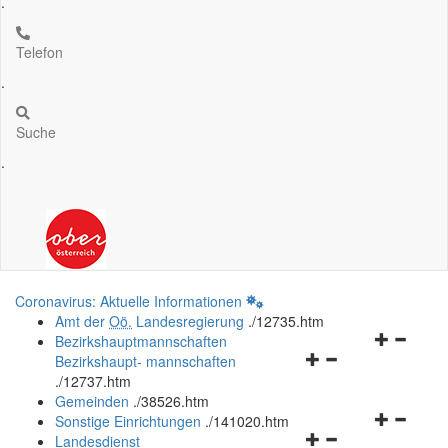
.
Telefon
.
Suche
.
Coronavirus: Aktuelle Informationen
Amt der
Oö.
Landesregierung
.
/12735.htm
Navigation
Bezirkshauptmannschaften
Navigationsmenü
öffnen
Bezirkshaupt- mannschaften
öffnen
und
.
/12737.htm
und
schließen
Gemeinden
.
/38526.htm
schließen
Navigation
Sonstige Einrichtungen
.
/141020.htm
Navigationsmenü
öffnen
Landesdienst