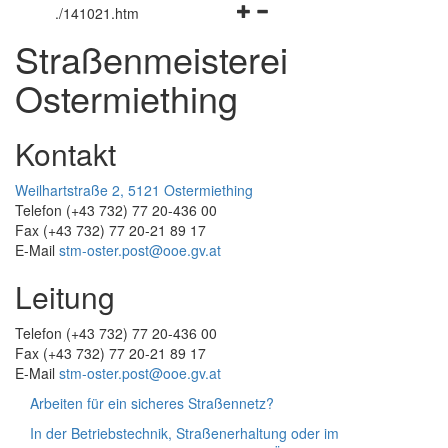
Navigationsmenü
öffnen
und
.
/141021.htm
öffnen
und
schließen
Straßenmeisterei
und
schließen
schließen
Ostermiething
Kontakt
Weilhartstraße 2, 5121 Ostermiething
Telefon (+43 732) 77 20-436 00
Fax (+43 732) 77 20-21 89 17
E-Mail
stm-oster.post@ooe.gv.at
Leitung
Telefon (+43 732) 77 20-436 00
Fax (+43 732) 77 20-21 89 17
E-Mail
stm-oster.post@ooe.gv.at
Arbeiten für ein sicheres Straßennetz?
In der Betriebstechnik, Straßenerhaltung oder im