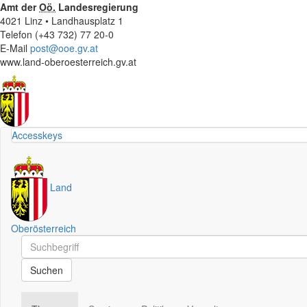
Amt der
Oö.
Landesregierung
4021 Linz • Landhausplatz 1
Telefon (+43 732) 77 20-0
E-Mail
post@ooe.gv.at
www.land-oberoesterreich.gv.at
Accesskeys
Land
Oberösterreich
Schnellsuche
Schnellsuche
Suchen