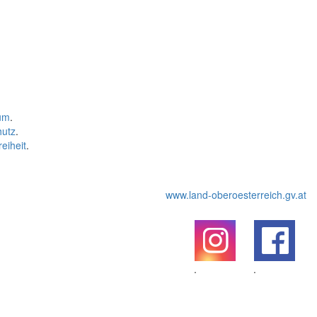
um
.
hutz
.
reiheit
.
www.land-oberoesterreich.gv.at
.
.