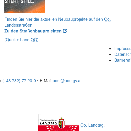
Finden Sie hier die aktuellen Neubauprojekte auf den
Oö.
Landesstraßen.
Zu den Straßenbauprojekten
(Quelle: Land
OÖ
)
Impress
Datensc
Barrieref
on
(+43 732) 77 20-0
• E-Mail
post@ooe.gv.at
Oö.
Landtag
.