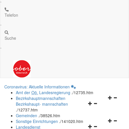
.
Telefon
.
Suche
.
Coronavirus: Aktuelle Informationen
Amt der
Oö.
Landesregierung
.
/12735.htm
Navigation
Bezirkshauptmannschaften
Navigationsmenü
öffnen
Bezirkshaupt- mannschaften
öffnen
und
.
/12737.htm
und
schließen
Gemeinden
.
/38526.htm
schließen
Navigation
Sonstige Einrichtungen
.
/141020.htm
Navigationsmenü
öffnen
Landesdienst