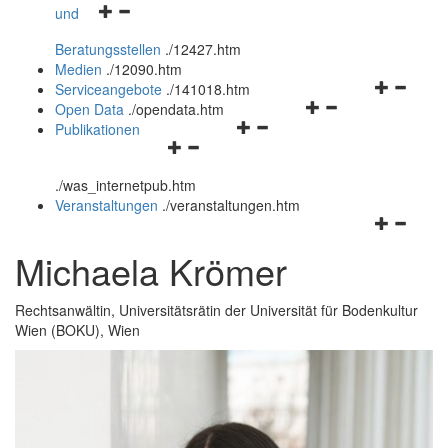
Navigationsmenü
und
und
öffnen
schließen
Beratungsstellen
.
/12427.htm
und
Medien
.
/12090.htm
schließen
Navigation
Serviceangebote
.
/141018.htm
Navigationsmenü
öffnen
Open Data
.
/opendata.htm
Navigationsmenü
öffnen
und
Publikationen
Navigationsmenü
öffnen
und
schließen
öffnen
und
schließen
.
/was_internetpub.htm
und
schließen
Veranstaltungen
.
/veranstaltungen.htm
schließen
Navigation
öffnen
Michaela Krömer
und
schließen
Rechtsanwältin, Universitätsrätin der Universität für Bodenkultur
Wien (BOKU), Wien