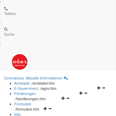
.
Telefon
.
Suche
.
Coronavirus: Aktuelle Informationen
Amtstafel
.
/amtstafel.htm
Navigation
E-Government
.
/egov.htm
Navigationsmenü
öffnen
Förderungen
Navigationsmenü
öffnen
und
.
/foerderungen.htm
öffnen
und
schließen
Formulare
Navigationsmenü
und
schließen
.
/formulare.htm
öffnen
schließen
Info-