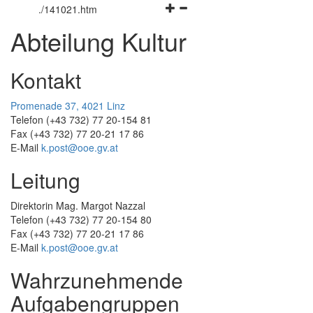
Navigationsmenü
öffnen
und
.
/141021.htm
öffnen
und
schließen
Abteilung Kultur
und
schließen
schließen
Kontakt
Promenade 37, 4021 Linz
Telefon (+43 732) 77 20-154 81
Fax (+43 732) 77 20-21 17 86
E-Mail
k.post@ooe.gv.at
Leitung
Direktorin Mag. Margot Nazzal
Telefon (+43 732) 77 20-154 80
Fax (+43 732) 77 20-21 17 86
E-Mail
k.post@ooe.gv.at
Wahrzunehmende
Aufgabengruppen