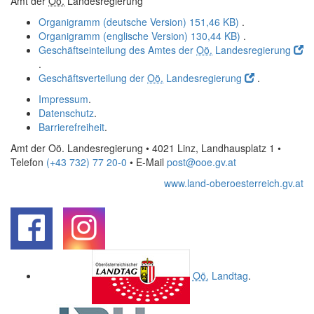
Amt der
Oö.
Landesregierung
Organigramm (deutsche Version)
151,46 KB)
.
Organigramm (englische Version)
130,44 KB)
.
Geschäftseinteilung des Amtes der
Oö.
Landesregierung
.
Geschäftsverteilung der
Oö.
Landesregierung
.
Impressum
.
Datenschutz
.
Barrierefreiheit
.
Amt der Oö. Landesregierung • 4021 Linz, Landhausplatz 1
•
Telefon
(+43 732) 77 20-0
• E-Mail
post@ooe.gv.at
www.land-oberoesterreich.gv.at
.
.
Oö.
Landtag
.