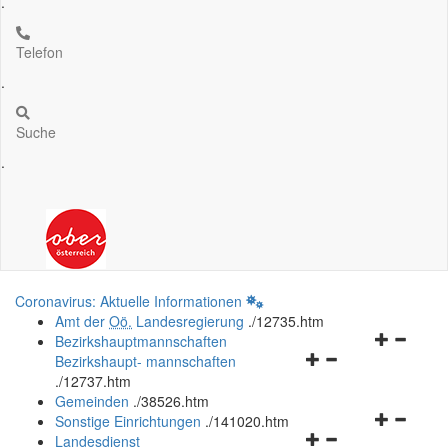
.
Telefon
.
Suche
.
Coronavirus: Aktuelle Informationen
Amt der
Oö.
Landesregierung
.
/12735.htm
Navigation
Bezirkshauptmannschaften
Navigationsmenü
öffnen
Bezirkshaupt- mannschaften
öffnen
und
.
/12737.htm
und
schließen
Gemeinden
.
/38526.htm
schließen
Navigation
Sonstige Einrichtungen
.
/141020.htm
Navigationsmenü
öffnen
Landesdienst