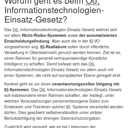
Worum geht es beim
Oö.
Informationstechnologien-
Einsatz-Gesetz?
Das
Oö.
Informationstechnologien-Einsatz-Gesetz widmet sich
vor allem
Nicht-Risiko-Systemen
sowie
der automatisierten
Entscheidungsfindung
. Aber auch die in der
KI
-VO
vorgesehenen sog.
KI
-Reallabore
sollen durch öffentliche
Verwaltung in Oberösterreich genutzt werden können. Ziel ist es,
einen Rahmen für generell vertrauenswürdige Künstliche
Intelligenz zu schaffen. Damit befasst sich das
Oö.
Informationstechnologien-Einsatz-Gesetz vor allem auch mit
jenen Systemen, die nicht auf europäischer Ebene geregelt sind.
Konkret geht es um einen
verantwortungsvollen Umgang mit
KI
-Systemen
. Das
Oö.
Informationstechnologien-Einsatz-Gesetz
soll insbesondere einen Rahmen schaffen, der festlegt, unter
welchen Voraussetzungen personenbezogene Daten zum
Entwickeln und Trainieren solcher
KI
- Systeme verarbeitet werden
dürfen. Dies geschieht selbstverständlich unter strikter
Berücksichtigung der strengen Datenschutzvorgaben.
Zusätzlich wird geregelt, wie es bei Leistungen der