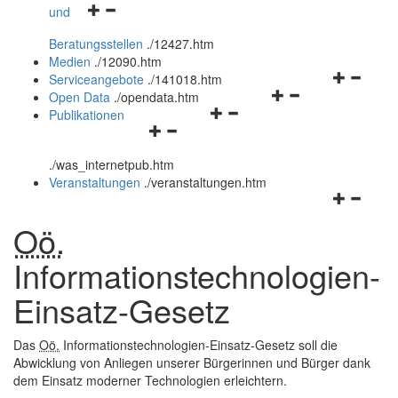
Navigationsmenü
und
und
öffnen
schließen
Beratungsstellen
.
/12427.htm
und
Medien
.
/12090.htm
schließen
Navigation
Serviceangebote
.
/141018.htm
Navigationsmenü
öffnen
Open Data
.
/opendata.htm
Navigationsmenü
öffnen
und
Publikationen
Navigationsmenü
öffnen
und
schließen
öffnen
und
schließen
.
/was_internetpub.htm
und
schließen
Veranstaltungen
.
/veranstaltungen.htm
schließen
Navigation
öffnen
Oö.
und
schließen
Informationstechnologien-
Einsatz-Gesetz
Das
Oö.
Informationstechnologien-Einsatz-Gesetz soll die
Abwicklung von Anliegen unserer Bürgerinnen und Bürger dank
dem Einsatz moderner Technologien erleichtern.