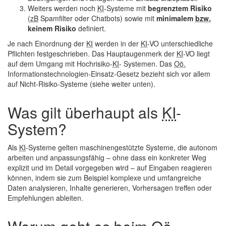
Weiters werden noch
KI
-Systeme mit
begrenztem Risiko
(
zB
Spamfilter oder Chatbots) sowie mit
minimalem
bzw.
keinem Risiko
definiert.
Je nach Einordnung der
KI
werden in der
KI
-VO unterschiedliche
Pflichten festgeschrieben. Das Hauptaugenmerk der
KI
-VO liegt
auf dem Umgang mit Hochrisiko-
KI
- Systemen. Das
Oö.
Informationstechnologien-Einsatz-Gesetz bezieht sich vor allem
auf Nicht-Risiko-Systeme (siehe weiter unten).
Was gilt überhaupt als
KI
-
System?
Als
KI
-Systeme gelten maschinengestützte Systeme, die autonom
arbeiten und anpassungsfähig – ohne dass ein konkreter Weg
explizit und im Detail vorgegeben wird – auf Eingaben reagieren
können, indem sie zum Beispiel komplexe und umfangreiche
Daten analysieren, Inhalte generieren, Vorhersagen treffen oder
Empfehlungen ableiten.