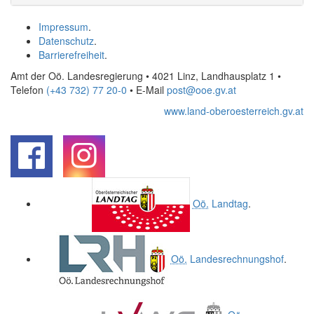
Impressum
.
Datenschutz
.
Barrierefreiheit
.
Amt der Oö. Landesregierung • 4021 Linz, Landhausplatz 1
•
Telefon
(+43 732) 77 20-0
• E-Mail
post@ooe.gv.at
www.land-oberoesterreich.gv.at
.
.
Oö.
Landtag
.
Oö.
Landesrechnungshof
.