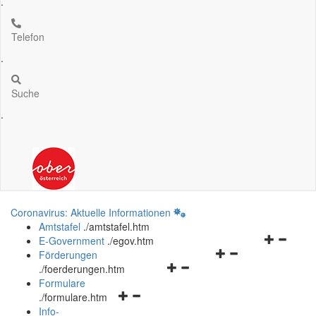
.
Telefon
.
Suche
.
Coronavirus: Aktuelle Informationen
Amtstafel
.
/amtstafel.htm
Navigation
E-Government
.
/egov.htm
Navigationsmenü
öffnen
Förderungen
Navigationsmenü
öffnen
und
.
/foerderungen.htm
öffnen
und
schließen
Formulare
Navigationsmenü
und
schließen
.
/formulare.htm
öffnen
schließen
Info-