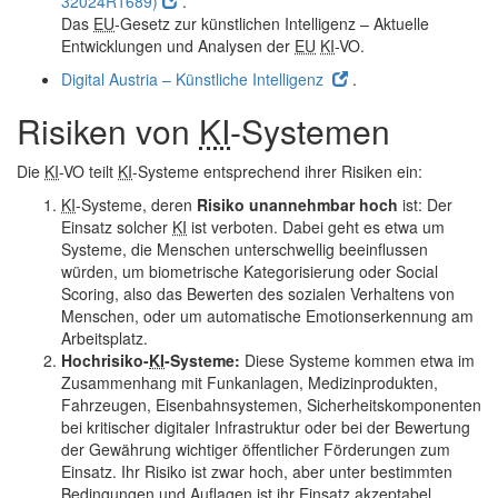
32024R1689)
.
Das
EU
-Gesetz zur künstlichen Intelligenz – Aktuelle
Entwicklungen und Analysen der
EU
KI
-VO.
Digital Austria – Künstliche Intelligenz
.
Risiken von
KI
-Systemen
Die
KI
-VO teilt
KI
-Systeme entsprechend ihrer Risiken ein:
KI
-Systeme, deren
Risiko unannehmbar hoch
ist: Der
Einsatz solcher
KI
ist verboten. Dabei geht es etwa um
Systeme, die Menschen unterschwellig beeinflussen
würden, um biometrische Kategorisierung oder Social
Scoring, also das Bewerten des sozialen Verhaltens von
Menschen, oder um automatische Emotionserkennung am
Arbeitsplatz.
Hochrisiko-
KI
-Systeme:
Diese Systeme kommen etwa im
Zusammenhang mit Funkanlagen, Medizinprodukten,
Fahrzeugen, Eisenbahnsystemen, Sicherheitskomponenten
bei kritischer digitaler Infrastruktur oder bei der Bewertung
der Gewährung wichtiger öffentlicher Förderungen zum
Einsatz. Ihr Risiko ist zwar hoch, aber unter bestimmten
Bedingungen und Auflagen ist ihr Einsatz akzeptabel.