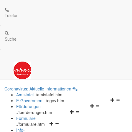
.
Telefon
.
Suche
.
Coronavirus: Aktuelle Informationen
Amtstafel
.
/amtstafel.htm
Navigation
E-Government
.
/egov.htm
Navigationsmenü
öffnen
Förderungen
Navigationsmenü
öffnen
und
.
/foerderungen.htm
öffnen
und
schließen
Formulare
Navigationsmenü
und
schließen
.
/formulare.htm
öffnen
schließen
Info-