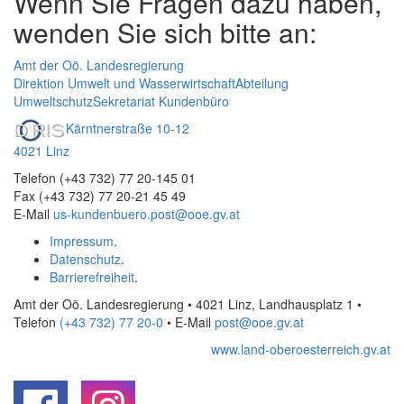
Wenn Sie Fragen dazu haben,
wenden Sie sich bitte an:
Amt der Oö. Landesregierung
Direktion Umwelt und Wasserwirtschaft
Abteilung
Umweltschutz
Sekretariat Kundenbüro
Kärntnerstraße 10-12
4021 Linz
Telefon (+43 732) 77 20-145 01
Fax (+43 732) 77 20-21 45 49
E-Mail
us-kundenbuero.post@ooe.gv.at
Impressum
.
Datenschutz
.
Barrierefreiheit
.
Amt der Oö. Landesregierung • 4021 Linz, Landhausplatz 1
•
Telefon
(+43 732) 77 20-0
• E-Mail
post@ooe.gv.at
www.land-oberoesterreich.gv.at