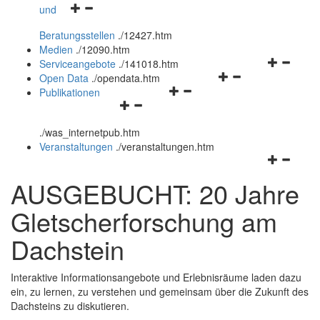
Navigationsmenü
und
und
öffnen
schließen
Beratungsstellen
.
/12427.htm
und
Medien
.
/12090.htm
schließen
Navigation
Serviceangebote
.
/141018.htm
Navigationsmenü
öffnen
Open Data
.
/opendata.htm
Navigationsmenü
öffnen
und
Publikationen
Navigationsmenü
öffnen
und
schließen
öffnen
und
schließen
.
/was_internetpub.htm
und
schließen
Veranstaltungen
.
/veranstaltungen.htm
schließen
Navigation
öffnen
AUSGEBUCHT: 20 Jahre
und
schließen
Gletscherforschung am
Dachstein
Interaktive Informationsangebote und Erlebnisräume laden dazu
ein, zu lernen, zu verstehen und gemeinsam über die Zukunft des
Dachsteins zu diskutieren.